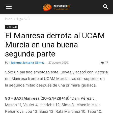
Inicio
Liga ACB
Liga ACB
El Manresa derrota al UCAM
Murcia en una buena
segunda parte
Por
Juanma Santana Gómez
-
27 agosto 2020
17
Sólo un partido amistoso este jueves y acabó con victoria
del Manresa frente al UCAM Murcia tras ser superior en
la segunda mitad después de una primera igualada.
90 – BAXI Manresa (20+24+28+18):
Dani Pérez 5,
Mason 11, Vaulet 4, Hinrichs 12, Sima 3 -cinco inicial-;
Peñarroya, Jou 13, Báez 13, Rafa Martínez 10, Tabu 10,