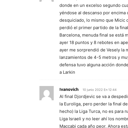
donde en un excelso segundo cuar
yéndose al descanso por encima de
desquiciado, lo mismo que Micic q
perdió el primer partido de la fin
Barcelona, menuda final se está m
ayer 18 puntos y 8 rebotes en ape
ayer me sorprendió de Vesely la 
lanzamientos de 4-5 metros y muy 
defensa tuvo alguna acción donde
a Larkin
Ivanovich
10 junio 2022 En 12:44
Al final Djordjevic se va a despe
la Euroliga, pero perder la final d
hecho) la Liga Turca, no es para n
Liga Israeli y no leer ahí los no
Maccabi cada año peor. Ahora est