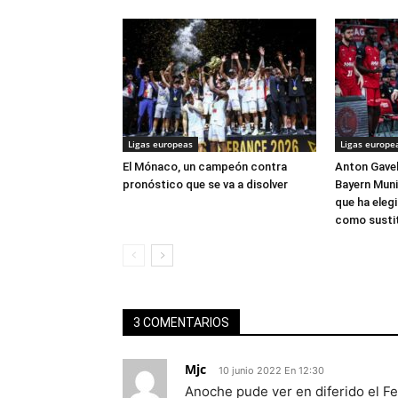
Ligas europeas
Ligas europe
El Mónaco, un campeón contra
Anton Gavel 
pronóstico que se va a disolver
Bayern Muni
que ha eleg
como susti
3 COMENTARIOS
Mjc
10 junio 2022 En 12:30
Anoche pude ver en diferido el 