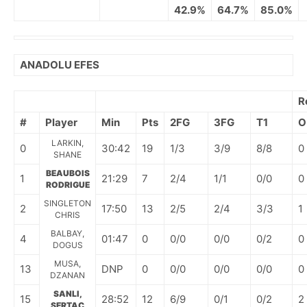
42.9%
64.7%
85.0%
ANADOLU EFES
R
#
Player
Min
Pts
2FG
3FG
T1
O
LARKIN,
0
30:42
19
1/3
3/9
8/8
0
SHANE
BEAUBOIS
1
21:29
7
2/4
1/1
0/0
0
RODRIGUE
SINGLETON
2
17:50
13
2/5
2/4
3/3
1
CHRIS
BALBAY,
4
01:47
0
0/0
0/0
0/2
0
DOGUS
MUSA,
13
DNP
0
0/0
0/0
0/0
0
DZANAN
SANLI,
15
28:52
12
6/9
0/1
0/2
2
SERTAC