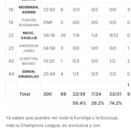
MOERMAN,
18
22:50
6
3/3
0/2
0/0
3
ADRIEN
TUNCER,
19
DNP
0
0/0
0/0
0/0
0
BUGRAHAN
MICIC,
22
36:18
26
7/9
1/4
9/12
0
VASILIJE
ANDERSON
23
04:06
0
0/0
0/0
0/0
1
JAMES
DUNSTON,
42
10:20
1
0/3
0/0
1/2
2
BRYANT
SIMON,
44
25:46
4
1/3
0/3
2/2
0
KRUNOLAV
1
Total
200
88
22/39
7/24
23/31
9
56.4%
29.2%
74.2%
Ya sabes que puedes ver toda la Euroliga y la Eurocup,
más la Champions League, en exclusiva y con