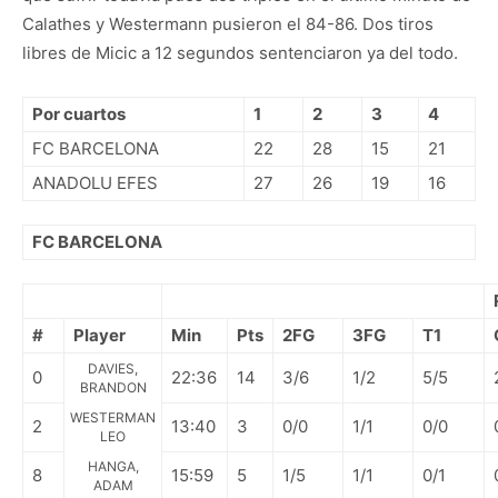
Calathes y Westermann pusieron el 84-86. Dos tiros
libres de Micic a 12 segundos sentenciaron ya del todo.
Por cuartos
1
2
3
4
FC BARCELONA
22
28
15
21
ANADOLU EFES
27
26
19
16
FC BARCELONA
#
Player
Min
Pts
2FG
3FG
T1
DAVIES,
0
22:36
14
3/6
1/2
5/5
BRANDON
WESTERMAN
2
13:40
3
0/0
1/1
0/0
LEO
HANGA,
8
15:59
5
1/5
1/1
0/1
ADAM