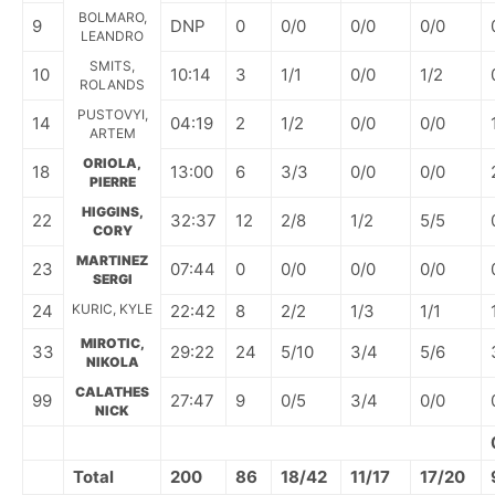
BOLMARO,
9
DNP
0
0/0
0/0
0/0
LEANDRO
SMITS,
10
10:14
3
1/1
0/0
1/2
ROLANDS
PUSTOVYI,
14
04:19
2
1/2
0/0
0/0
ARTEM
ORIOLA,
18
13:00
6
3/3
0/0
0/0
PIERRE
HIGGINS,
22
32:37
12
2/8
1/2
5/5
CORY
MARTINEZ
23
07:44
0
0/0
0/0
0/0
SERGI
24
KURIC, KYLE
22:42
8
2/2
1/3
1/1
MIROTIC,
33
29:22
24
5/10
3/4
5/6
NIKOLA
CALATHES
99
27:47
9
0/5
3/4
0/0
NICK
Total
200
86
18/42
11/17
17/20