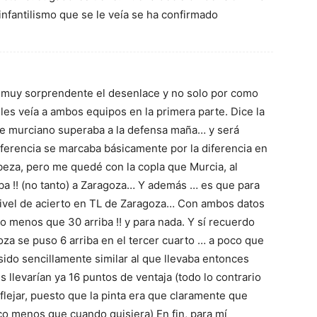
nfantilismo que se le veía se ha confirmado
 mí muy sorprendente el desenlace y no solo por como
les veía a ambos equipos en la primera parte. Dice la
que murciano superaba a la defensa maña… y será
diferencia se marcaba básicamente por la diferencia en
beza, pero me quedé con la copla que Murcia, al
 !! (no tanto) a Zaragoza… Y además … es que para
nivel de acierto en TL de Zaragoza… Con ambos datos
o menos que 30 arriba !! y para nada. Y sí recuerdo
za se puso 6 arriba en el tercer cuarto … a poco que
sido sencillamente similar al que llevaba entonces
 llevarían ya 16 puntos de ventaja (todo lo contrario
eflejar, puesto que la pinta era que claramente que
co menos que cuando quisiera) En fin, para mí