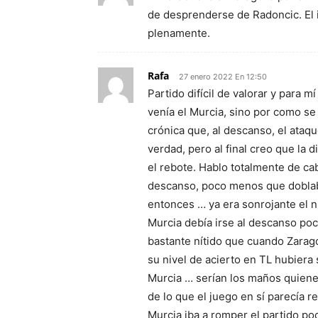
de desprenderse de Radoncic. El i
plenamente.
Rafa
27 enero 2022 En 12:50
Partido difícil de valorar y para
venía el Murcia, sino por como se 
crónica que, al descanso, el ata
verdad, pero al final creo que la 
el rebote. Hablo totalmente de ca
descanso, poco menos que doblaba
entonces … ya era sonrojante el 
Murcia debía irse al descanso poc
bastante nítido que cuando Zarago
su nivel de acierto en TL hubiera 
Murcia … serían los maños quienes
de lo que el juego en sí parecía r
Murcia iba a romper el partido po