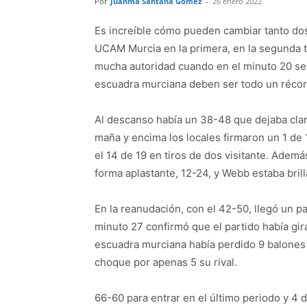
Por
Juanma Santana Gómez
-
26 enero 2022
Es increíble cómo pueden cambiar tanto dos 
UCAM Murcia en la primera, en la segunda t
mucha autoridad cuando en el minuto 20 se 
escuadra murciana deben ser todo un récord
Al descanso había un 38-48 que dejaba clar
maña y encima los locales firmaron un 1 de 
el 14 de 19 en tiros de dos visitante. Ademá
forma aplastante, 12-24, y Webb estaba bril
En la reanudación, con el 42-50, llegó un pa
minuto 27 confirmó que el partido había gir
escuadra murciana había perdido 9 balones e
choque por apenas 5 su rival.
66-60 para entrar en el último periodo y 4 