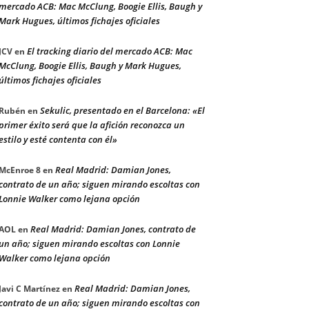
mercado ACB: Mac McClung, Boogie Ellis, Baugh y
Mark Hugues, últimos fichajes oficiales
El tracking diario del mercado ACB: Mac
JCV
en
McClung, Boogie Ellis, Baugh y Mark Hugues,
últimos fichajes oficiales
Sekulic, presentado en el Barcelona: «El
Rubén
en
primer éxito será que la afición reconozca un
estilo y esté contenta con él»
Real Madrid: Damian Jones,
McEnroe 8
en
contrato de un año; siguen mirando escoltas con
Lonnie Walker como lejana opción
Real Madrid: Damian Jones, contrato de
AOL
en
un año; siguen mirando escoltas con Lonnie
Walker como lejana opción
Real Madrid: Damian Jones,
Javi C Martínez
en
contrato de un año; siguen mirando escoltas con