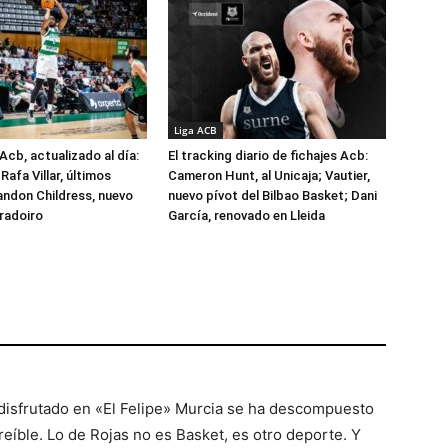
Liga ACB
Acb, actualizado al día:
El tracking diario de fichajes Acb:
Rafa Villar, últimos
Cameron Hunt, al Unicaja; Vautier,
randon Childress, nuevo
nuevo pívot del Bilbao Basket; Dani
radoiro
García, renovado en Lleida
sfrutado en «El Felipe» Murcia se ha descompuesto
reíble. Lo de Rojas no es Basket, es otro deporte. Y