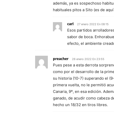
además, ya es sospechoso habitua
habituales pitos a Sito (es de aqu
carl
27 enero 2022 En 08:15
Esos partidos arrolladore
sabor de boca. Enhorabue
efecto, el ambiente creado
preacher
26 enero 2022 En 23:55
Pues pese a esta derrota sorprend
como por el desarrollo de la prim
su historia (10-7) superando el (9-8
primera vuelta, no le permitió acud
Canaria, 9º, en esa edición. Ade
ganado, de acudir como cabeza de
hecho un 18/32 en tiros libres.