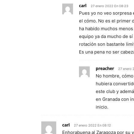
carl
27 enero 2022 En 08:23
Pues yo no veo sorpresa e
el cómo. No es el primer
ha habido muchos menos qu
equipo ya da mucho de sí 
rotación son bastante lim
Es una pena no ser cabeza
preacher
27 enero 
No hombre, cómo v
hubiera convertido
este club y además
en Granada con in
inicio.
carl
27 enero 2022 En 08:12
Enhorabuena al Zaragoza por su v