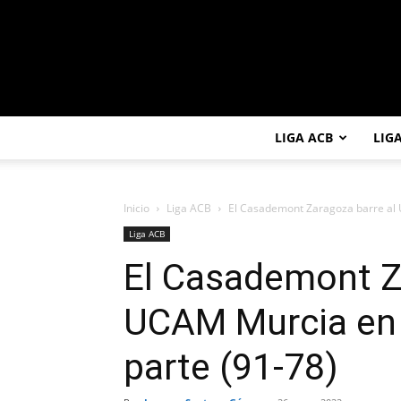
LIGA ACB
LIG
Inicio
Liga ACB
El Casademont Zaragoza barre al 
Liga ACB
El Casademont Z
UCAM Murcia en
parte (91-78)