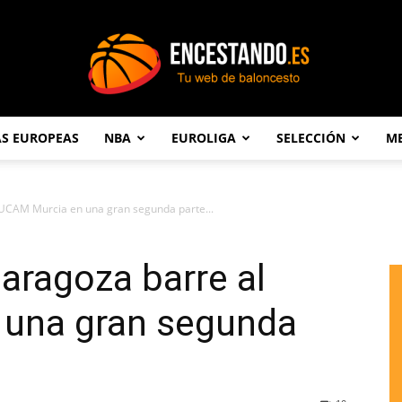
AS EUROPEAS
NBA
EUROLIGA
SELECCIÓN
ME
Encestando.es
UCAM Murcia en una gran segunda parte...
aragoza barre al
 una gran segunda