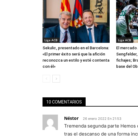
Liga ACB
Liga ACB
Sekulic, presentado en el Barcelona:
El mercado 
«El primer éxito será que la afición
Sengfelder, 
reconozca un estilo y esté contenta
fichajes; B
con él»
base del Ob
10 COMENTARIOS
Néstor
26 enero 2022 En 21:53
Tremenda segunda parte Hemos di
tras el descanso de una forma inc