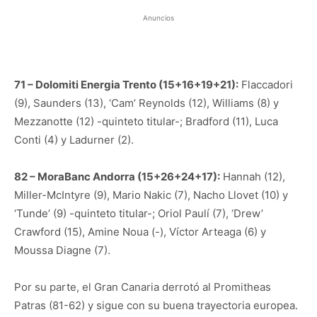
Anuncios
71 – Dolomiti Energia Trento (15+16+19+21):
Flaccadori
(9), Saunders (13), ‘Cam’ Reynolds (12), Williams (8) y
Mezzanotte (12) -quinteto titular-; Bradford (11), Luca
Conti (4) y Ladurner (2).
82 – MoraBanc Andorra (15+26+24+17):
Hannah (12),
Miller-McIntyre (9), Mario Nakic (7), Nacho Llovet (10) y
‘Tunde’ (9) -quinteto titular-; Oriol Paulí (7), ‘Drew’
Crawford (15), Amine Noua (-), Víctor Arteaga (6) y
Moussa Diagne (7).
Por su parte, el Gran Canaria derrotó al Promitheas
Patras (81-62) y sigue con su buena trayectoria europea.