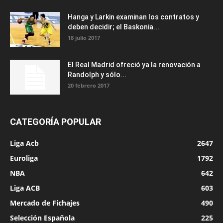
Hanga y Larkin examinan los contratos y
deben decidir; el Baskonia...
18 julio 2017
El Real Madrid ofreció ya la renovación a
Randolph y sólo...
20 febrero 2017
CATEGORÍA POPULAR
Liga Acb
2647
Euroliga
1792
NBA
642
Liga ACB
603
Mercado de Fichajes
490
Selección Española
225