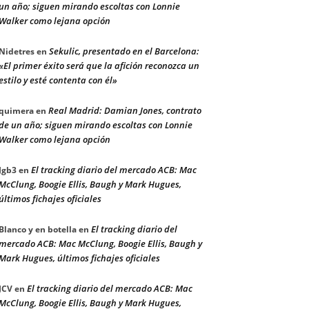
un año; siguen mirando escoltas con Lonnie
Walker como lejana opción
Sekulic, presentado en el Barcelona:
Nidetres
en
«El primer éxito será que la afición reconozca un
estilo y esté contenta con él»
Real Madrid: Damian Jones, contrato
quimera
en
de un año; siguen mirando escoltas con Lonnie
Walker como lejana opción
El tracking diario del mercado ACB: Mac
Jgb3
en
McClung, Boogie Ellis, Baugh y Mark Hugues,
últimos fichajes oficiales
El tracking diario del
Blanco y en botella
en
mercado ACB: Mac McClung, Boogie Ellis, Baugh y
Mark Hugues, últimos fichajes oficiales
El tracking diario del mercado ACB: Mac
JCV
en
McClung, Boogie Ellis, Baugh y Mark Hugues,