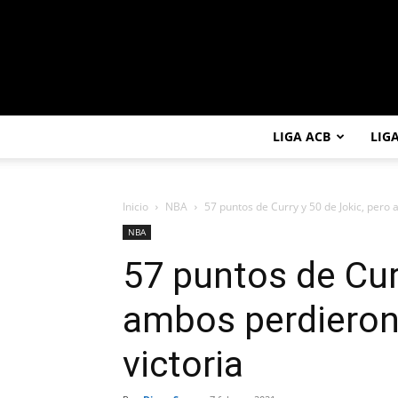
LIGA ACB
LIG
Inicio
NBA
57 puntos de Curry y 50 de Jokic, pero 
NBA
57 puntos de Cur
ambos perdieron;
victoria