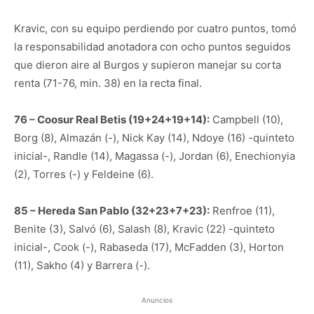
Kravic, con su equipo perdiendo por cuatro puntos, tomó
la responsabilidad anotadora con ocho puntos seguidos
que dieron aire al Burgos y supieron manejar su corta
renta (71-76, min. 38) en la recta final.
76 – Coosur Real Betis (19+24+19+14):
Campbell (10),
Borg (8), Almazán (-), Nick Kay (14), Ndoye (16) -quinteto
inicial-, Randle (14), Magassa (-), Jordan (6), Enechionyia
(2), Torres (-) y Feldeine (6).
85 – Hereda San Pablo (32+23+7+23):
Renfroe (11),
Benite (3), Salvó (6), Salash (8), Kravic (22) -quinteto
inicial-, Cook (-), Rabaseda (17), McFadden (3), Horton
(11), Sakho (4) y Barrera (-).
Anuncios