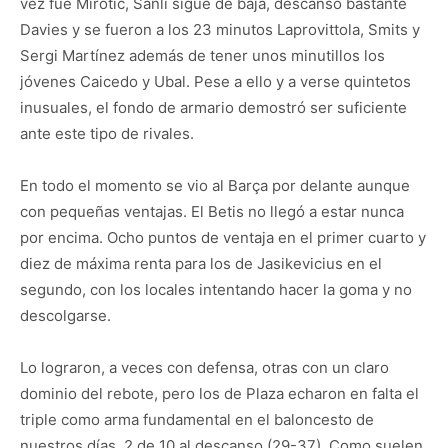
vez fue Mirotic, Sanli sigue de baja, descansó bastante
Davies y se fueron a los 23 minutos Laprovittola, Smits y
Sergi Martínez además de tener unos minutillos los
jóvenes Caicedo y Ubal. Pese a ello y a verse quintetos
inusuales, el fondo de armario demostró ser suficiente
ante este tipo de rivales.
En todo el momento se vio al Barça por delante aunque
con pequeñas ventajas. El Betis no llegó a estar nunca
por encima. Ocho puntos de ventaja en el primer cuarto y
diez de máxima renta para los de Jasikevicius en el
segundo, con los locales intentando hacer la goma y no
descolgarse.
Lo lograron, a veces con defensa, otras con un claro
dominio del rebote, pero los de Plaza echaron en falta el
triple como arma fundamental en el baloncesto de
nuestros días, 2 de 10 al descanso (29-37). Como suelen