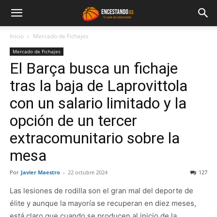
Inicio
Mercado de Fichajes
Mercado de Fichajes
El Barça busca un fichaje
tras la baja de Laprovittola
con un salario limitado y la
opción de un tercer
extracomunitario sobre la
mesa
Por
Javier Maestro
-
22 octubre 2024
127
Las lesiones de rodilla son el gran mal del deporte de
élite y aunque la mayoría se recuperan en diez meses,
está claro que cuando se producen al inicio de la