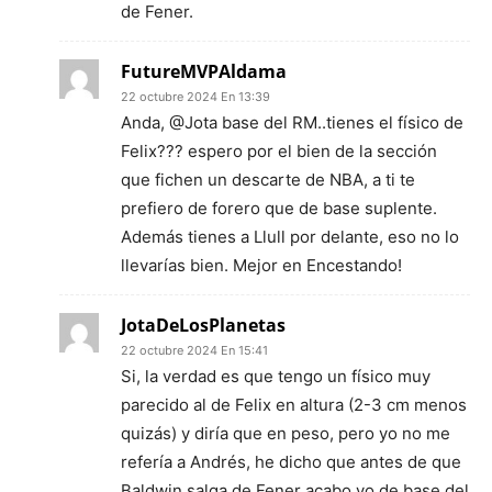
de Fener.
FutureMVPAldama
22 octubre 2024 En 13:39
Anda, @Jota base del RM..tienes el físico de
Felix??? espero por el bien de la sección
que fichen un descarte de NBA, a ti te
prefiero de forero que de base suplente.
Además tienes a Llull por delante, eso no lo
llevarías bien. Mejor en Encestando!
JotaDeLosPlanetas
22 octubre 2024 En 15:41
Si, la verdad es que tengo un físico muy
parecido al de Felix en altura (2-3 cm menos
quizás) y diría que en peso, pero yo no me
refería a Andrés, he dicho que antes de que
Baldwin salga de Fener acabo yo de base del