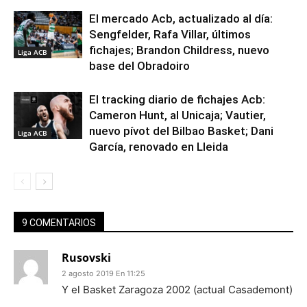
El mercado Acb, actualizado al día:
Sengfelder, Rafa Villar, últimos
fichajes; Brandon Childress, nuevo
Liga ACB
base del Obradoiro
El tracking diario de fichajes Acb:
Cameron Hunt, al Unicaja; Vautier,
nuevo pívot del Bilbao Basket; Dani
Liga ACB
García, renovado en Lleida
9 COMENTARIOS
Rusovski
2 agosto 2019 En 11:25
Y el Basket Zaragoza 2002 (actual Casademont)