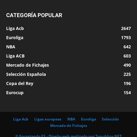
CATEGORÍA POPULAR
Liga Acb
2647
Euroliga
1793
NBA
642
Liga ACB
603
Mercado de Fichajes
490
Selección Española
225
Copa del Rey
196
Eurocup
154
Liga Acb
Ligas europeas
NBA
Euroliga
Selección
Mercado de Fichajes
© Encestando.ES - Diseño web realizado por
Tepublico.NET