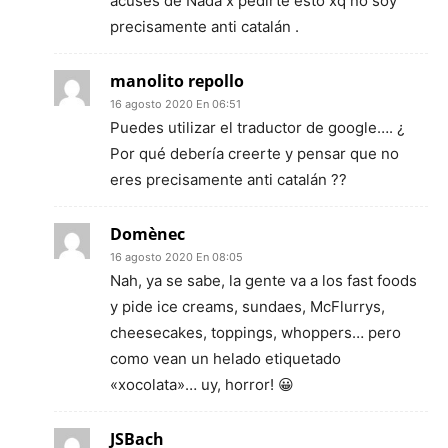
acuses de Nada x pedirte esto xq no soy
precisamente anti catalán .
manolito repollo
16 agosto 2020 En 06:51
Puedes utilizar el traductor de google…. ¿
Por qué debería creerte y pensar que no
eres precisamente anti catalán ??
Domènec
16 agosto 2020 En 08:05
Nah, ya se sabe, la gente va a los fast foods
y pide ice creams, sundaes, McFlurrys,
cheesecakes, toppings, whoppers… pero
como vean un helado etiquetado
«xocolata»… uy, horror! 😀
JSBach