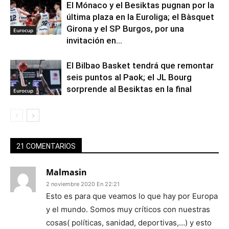
El Mónaco y el Besiktas pugnan por la
última plaza en la Euroliga; el Bàsquet
Girona y el SP Burgos, por una
Eurocup
invitación en...
El Bilbao Basket tendrá que remontar
seis puntos al Paok; el JL Bourg
sorprende al Besiktas en la final
Eurocup
21 COMENTARIOS
Malmasin
2 noviembre 2020 En 22:21
Esto es para que veamos lo que hay por Europa
y el mundo. Somos muy críticos con nuestras
cosas( políticas, sanidad, deportivas,…) y esto