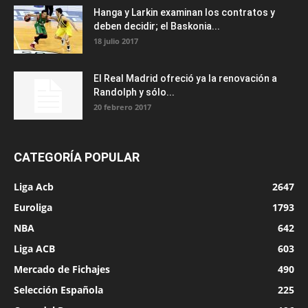
Hanga y Larkin examinan los contratos y
deben decidir; el Baskonia...
18 julio 2017
El Real Madrid ofreció ya la renovación a
Randolph y sólo...
20 febrero 2017
CATEGORÍA POPULAR
Liga Acb
2647
Euroliga
1793
NBA
642
Liga ACB
603
Mercado de Fichajes
490
Selección Española
225