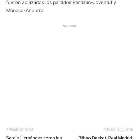
fueron aplazados los partidos Partizan-Joventut y
Mónaco-Andorra.
Anuncios
Artículo anterior
Artículo siguiente
Sergio Hernández toma las
Bilbao Basket-Real Madrid,