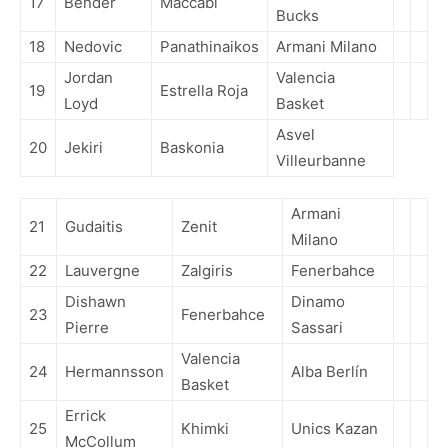
17
Bender
Maccabi
Bucks
18
Nedovic
Panathinaikos
Armani Milano
Jordan
Valencia
19
Estrella Roja
Loyd
Basket
Asvel
20
Jekiri
Baskonia
Villeurbanne
Armani
21
Gudaitis
Zenit
Milano
22
Lauvergne
Zalgiris
Fenerbahce
Dishawn
Dinamo
23
Fenerbahce
Pierre
Sassari
Valencia
24
Hermannsson
Alba Berlín
Basket
Errick
25
Khimki
Unics Kazan
McCollum