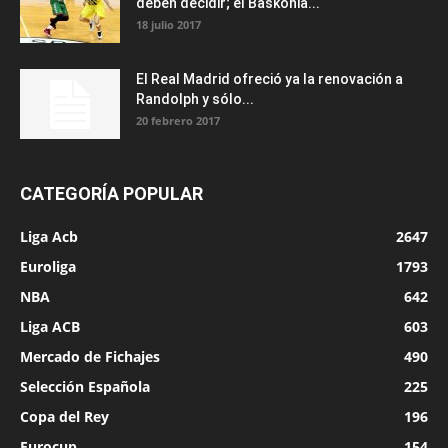
deben decidir; el Baskonia...
18 julio 2017
El Real Madrid ofreció ya la renovación a
Randolph y sólo...
20 febrero 2017
CATEGORÍA POPULAR
Liga Acb
2647
Euroliga
1793
NBA
642
Liga ACB
603
Mercado de Fichajes
490
Selección Española
225
Copa del Rey
196
Eurocup
154