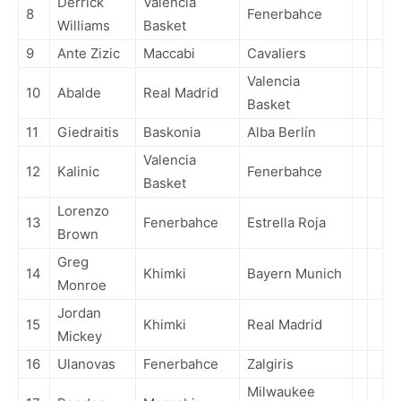
Derrick
Valencia
8
Fenerbahce
Williams
Basket
9
Ante Zizic
Maccabi
Cavaliers
Valencia
10
Abalde
Real Madrid
Basket
11
Giedraitis
Baskonia
Alba Berlín
Valencia
12
Kalinic
Fenerbahce
Basket
Lorenzo
13
Fenerbahce
Estrella Roja
Brown
Greg
14
Khimki
Bayern Munich
Monroe
Jordan
15
Khimki
Real Madrid
Mickey
16
Ulanovas
Fenerbahce
Zalgiris
Milwaukee