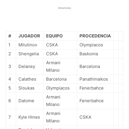
Anuncios
#
JUGADOR
EQUIPO
PROCEDENCIA
1
Milutinov
CSKA
Olympiacos
2
Shengelia
CSKA
Baskonia
Armani
3
Delaney
Barcelona
Milano
4
Calathes
Barcelona
Panathinaikos
5
Sloukas
Olympiacos
Fenerbahce
Armani
6
Datome
Fenerbahce
Milano
Armani
7
Kyle Hines
CSKA
Milano