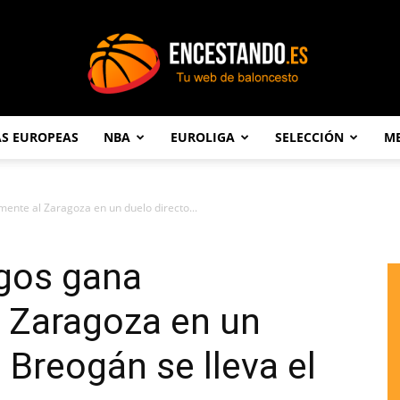
AS EUROPEAS
NBA
EUROLIGA
SELECCIÓN
ME
Encestando.es
nte al Zaragoza en un duelo directo...
rgos gana
 Zaragoza en un
l Breogán se lleva el