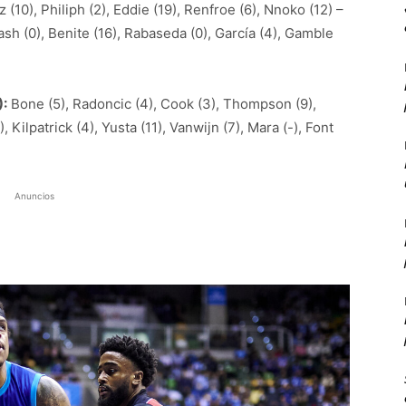
 (10), Philiph (2), Eddie (19), Renfroe (6), Nnoko (12) –
lash (0), Benite (16), Rabaseda (0), García (4), Gamble
:
Bone (5), Radoncic (4), Cook (3), Thompson (9),
 Kilpatrick (4), Yusta (11), Vanwijn (7), Mara (-), Font
Anuncios