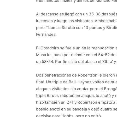
tres minutos finales y ahí los de Moncho F
Al descanso se llegó con un 35-38 después 
lucenses y luego los visitantes. Ambos habí
pero Thomas Scrubb con 13 puntos y Birutis
Fernández.
El Obradoiro se fue a un en la reanudación a
Musa les puso por delante con el 54-52 de n
un 58-54. Por fin salió del atasco el ‘Obra’ 
Dos penetraciones de Robertson le dieron u
final. Un triple de Bell-Haynes volteó de n
ataques visitantes sin anotar pero el Breogá
triple Birutis reboteó en ataque, lo anotó y
hizo también un 2+1 y Robertson empató a 
bosnio anotó en su bandeja y dejó cuatro s
decisiva para Hobbs, pero no entró.