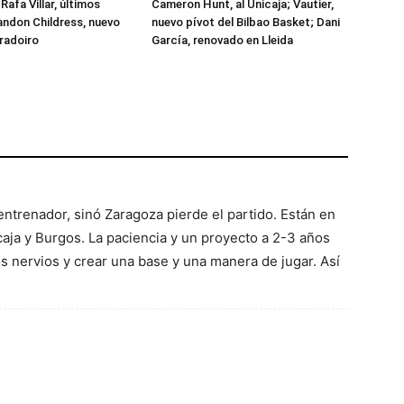
Rafa Villar, últimos
Cameron Hunt, al Unicaja; Vautier,
randon Childress, nuevo
nuevo pívot del Bilbao Basket; Dani
radoiro
García, renovado en Lleida
trenador, sinó Zaragoza pierde el partido. Están en
aja y Burgos. La paciencia y un proyecto a 2-3 años
os nervios y crear una base y una manera de jugar. Así