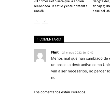
«El primer éxito será que la afición
Sengfelder, 
reconozca un estilo y esté contenta
fichajes; B
con él»
base del Ob
1 COMENTARIO
Flint
27 marzo 2022 En 10:42
Menos mal que han cambiado de en
un proceso destructivo como Unic
van a ser necesarios, no perder l
no.
Los comentarios están cerrados.