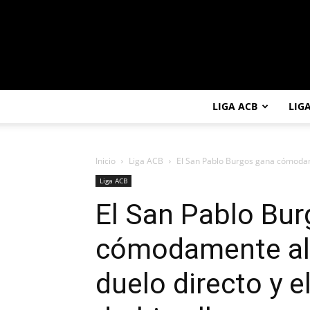
LIGA ACB
LIG
Inicio
Liga ACB
El San Pablo Burgos gana cómodame
Liga ACB
El San Pablo Bu
cómodamente al
duelo directo y e