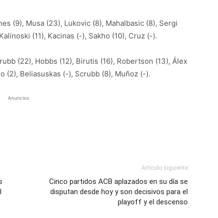
es (9), Musa (23), Lukovic (8), Mahalbasic (8), Sergi
 Kalinoski (11), Kacinas (-), Sakho (10), Cruz (-).
ubb (22), Hobbs (12), Birutis (16), Robertson (13), Álex
o (2), Beliasuskas (-), Scrubb (8), Muñoz (-).
Anuncios
Artículo siguiente
s
Cinco partidos ACB aplazados en su día se
l
disputan desde hoy y son decisivos para el
playoff y el descenso