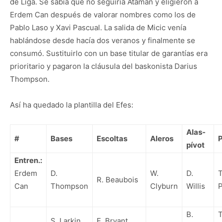
de Liga. Se sabía que no seguiría Ataman y eligieron a
Erdem Can después de valorar nombres como los de
Pablo Laso y Xavi Pascual. La salida de Micic venía
hablándose desde hacía dos veranos y finalmente se
consumó. Sustituirlo con un base titular de garantías era
prioritario y pagaron la cláusula del baskonista Darius
Thompson.
Así ha quedado la plantilla del Efes:
Alas-
#
Bases
Escoltas
Aleros
P
pívot
Entren.:
Erdem
D.
W.
D.
T
R. Beaubois
Can
Thompson
Clyburn
Willis
P
B.
T
S. Larkin
E. Bryant