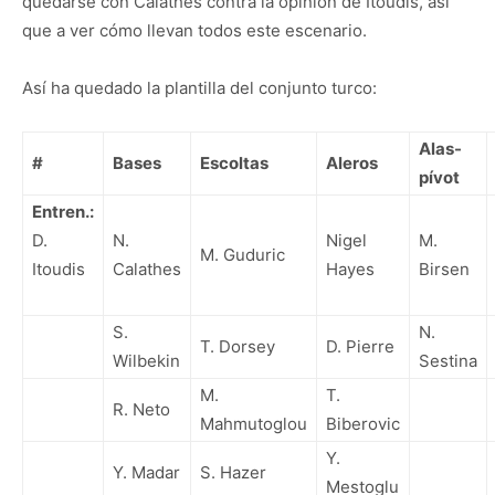
quedarse con Calathes contra la opinión de Itoudis, así
que a ver cómo llevan todos este escenario.
Así ha quedado la plantilla del conjunto turco:
Alas-
#
Bases
Escoltas
Aleros
pívot
Entren.:
D.
N.
Nigel
M.
M. Guduric
Itoudis
Calathes
Hayes
Birsen
S.
N.
T. Dorsey
D. Pierre
Wilbekin
Sestina
M.
T.
R. Neto
Mahmutoglou
Biberovic
Y.
Y. Madar
S. Hazer
Mestoglu