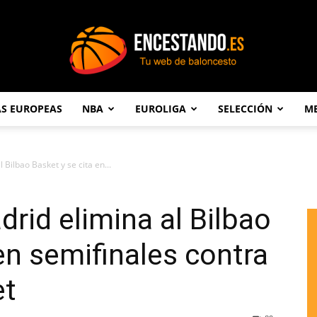
AS EUROPEAS
NBA
EUROLIGA
SELECCIÓN
ME
Encestando.es
 Bilbao Basket y se cita en...
drid elimina al Bilbao
en semifinales contra
et