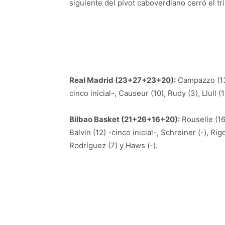
siguiente del pívot caboverdiano cerró el tr
Real Madrid (23+27+23+20):
Campazzo (13),
cinco inicial-, Causeur (10), Rudy (3), Llull (
Bilbao Basket (21+26+16+20):
Rouselle (16)
Balvin (12) -cinco inicial-, Schreiner (-), Ri
Rodríguez (7) y Haws (-).