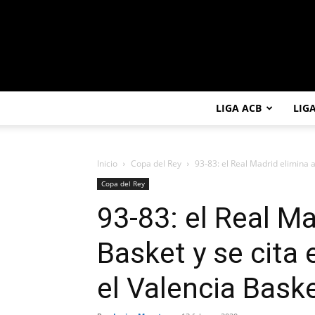
LIGA ACB
LIG
Inicio
Copa del Rey
93-83: el Real Madrid elimina al
Copa del Rey
93-83: el Real Ma
Basket y se cita 
el Valencia Bask