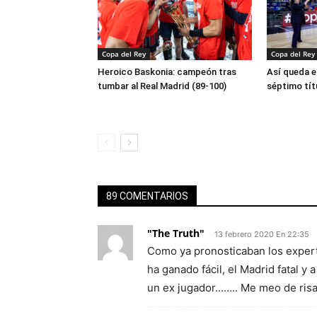
Copa del Rey
Copa del Rey
Heroico Baskonia: campeón tras
Así queda e
tumbar al Real Madrid (89-100)
séptimo tít
89 COMENTARIOS
"The Truth"
13 febrero 2020 En 22:35
Como ya pronosticaban los expert
ha ganado fácil, el Madrid fatal y
un ex jugador…….. Me meo de risa.!!