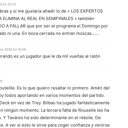
0 En 23:13
abras y si me gustaría añadir lo de » LOS EXPERTOS
 ELIMINA AL REAL EN SEMIFINALES » también
O A FALLAR que por ser el programa el Domingo por
ado ni una. En boca cerrada no entran moscas……
ero 2020 En 10:56
 Brando es un jugador que le da mil vueltas al ratón
35
uteille. Es lo que quiero resaltar lo primero. Amén del
Hoy todos aportando en varios momentos del partido.
Deck en vez de Trey. Bilbao ha jugado fantásticamente
en ningún momento. La tercera falta de Rouselle les ha
. Y Tavares ha sido determinante en el rebote. De
. A ver si esto le sirve para coger confianza y venirse