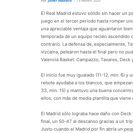
Por
Javier Maestro
-
13 febrero 2020
El Real Madrid estuvo sólido sin hacer un 
juego en el tercer periodo hasta romper uno
una apreciable ventaja que aguantaron bien l
temporada de un equipo recién ascendido com
contrario. La defensa de, especialmente, Tay
vizcaína, pelearon hasta el final pero no pu
Valencia Basket. Campazzo, Tavares, Deck y 
El inicio fue muy igualado (11-12, min. 6) y u
rebote ayudaba a los blancos, que empezaron
33, min. 15) y mantuvo una buena concentr
ellos, con más de media plantilla que viene 
El Madrid sólo lograba hace daño con Deck y
final, un 50-47 al descanso gracias a un trip
Justo cuando el Madrid por fin abría un pe