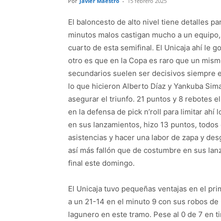
Por
Javier Maestro
-
15 febrero 2025
El baloncesto de alto nivel tiene detalles p
minutos malos castigan mucho a un equipo, y
cuarto de esta semifinal. El Unicaja ahí le g
otro es que en la Copa es raro que un mism
secundarios suelen ser decisivos siempre en
lo que hicieron Alberto Díaz y Yankuba Sima,
asegurar el triunfo. 21 puntos y 8 rebotes 
en la defensa de pick n’roll para limitar ahí
en sus lanzamientos, hizo 13 puntos, todos 
asistencias y hacer una labor de zapa y de
así más fallón que de costumbre en sus lan
final este domingo.
El Unicaja tuvo pequeñas ventajas en el pri
a un 21-14 en el minuto 9 con sus robos de
lagunero en este tramo. Pese al 0 de 7 en t