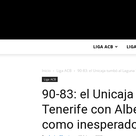
LIGA ACB
LIG
Inicio
Liga ACB
90-83: el Unicaja tumbó al Laguna 
Liga ACB
90-83: el Unicaj
Tenerife con Alb
como inesperado