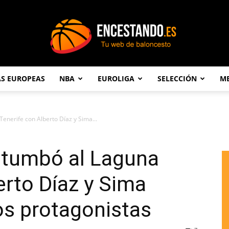
AS EUROPEAS
NBA
EUROLIGA
SELECCIÓN
ME
Encestando.es
Tenerife con Alberto Díaz y Sima...
a tumbó al Laguna
erto Díaz y Sima
s protagonistas