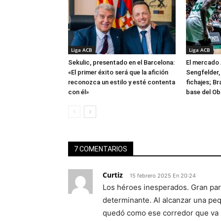
Liga ACB
Liga ACB
Sekulic, presentado en el Barcelona:
El mercado 
«El primer éxito será que la afición
Sengfelder, 
reconozca un estilo y esté contenta
fichajes; B
con él»
base del Ob
7 COMENTARIOS
Curtiz
15 febrero 2025 En 20:24
Los héroes inesperados. Gran part
determinante. Al alcanzar una peq
quedó como ese corredor que va s