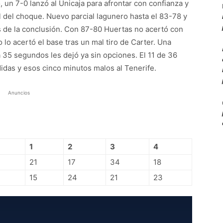
, un 7-0 lanzó al Unicaja para afrontar con confianza y
al del choque. Nuevo parcial lagunero hasta el 83-78 y
s de la conclusión. Con 87-80 Huertas no acertó con
lo acertó el base tras un mal tiro de Carter. Una
 35 segundos les dejó ya sin opciones. El 11 de 36
rdidas y esos cinco minutos malos al Tenerife.
Anuncios
1
2
3
4
21
17
34
18
15
24
21
23