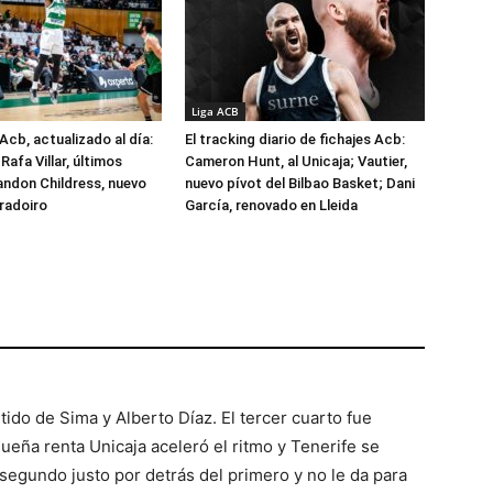
Liga ACB
Acb, actualizado al día:
El tracking diario de fichajes Acb:
Rafa Villar, últimos
Cameron Hunt, al Unicaja; Vautier,
randon Childress, nuevo
nuevo pívot del Bilbao Basket; Dani
radoiro
García, renovado en Lleida
ido de Sima y Alberto Díaz. El tercer cuarto fue
ueña renta Unicaja aceleró el ritmo y Tenerife se
egundo justo por detrás del primero y no le da para