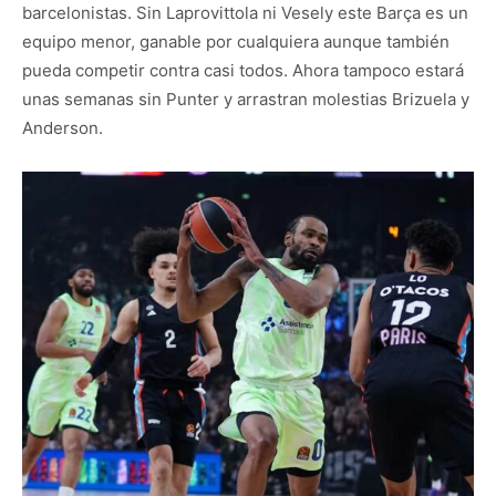
barcelonistas. Sin Laprovittola ni Vesely este Barça es un
equipo menor, ganable por cualquiera aunque también
pueda competir contra casi todos. Ahora tampoco estará
unas semanas sin Punter y arrastran molestias Brizuela y
Anderson.