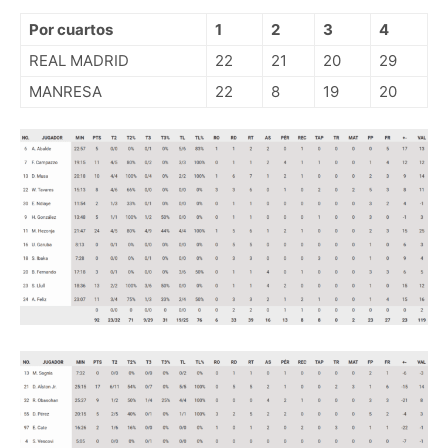
Por cuartos
1
2
3
4
REAL MADRID
22
21
20
29
MANRESA
22
8
19
20