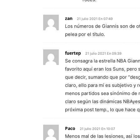
zan
21 julio 2021 En 07:49
Los números de Giannis son de o
pelea por el título.
fuertep
21 julio 2021 En 09:39
Se consagra la estrella NBA Gian
favorito aquí eran los Suns, pero
que decir, sumando que por “des
claro, ello para mí es subjetivo y 
menos partidos sea sinónimo de m
claro según las dinámicas NBAyes
próxima post temp., lo que hace qu
Paco
21 julio 2021 En 10:07
Menos mal de las lesiones, así lo