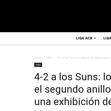
LIGA ACB
LIG
Inicio
NBA
4-2 a los Suns: los Bucks festejan ya el 
NBA
4-2 a los Suns: l
el segundo anillo
una exhibición 