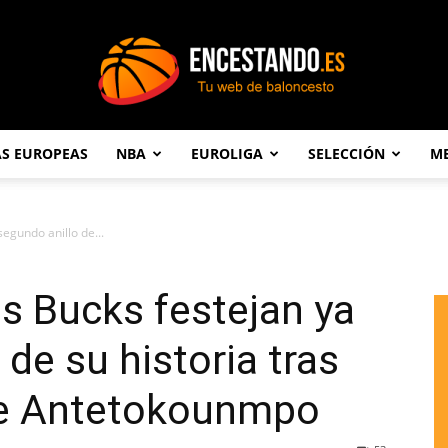
AS EUROPEAS
NBA
EUROLIGA
SELECCIÓN
ME
Encestando.es
segundo anillo de...
os Bucks festejan ya
 de su historia tras
de Antetokounmpo