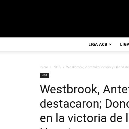
LIGA ACB
LIG
Inicio
NBA
Westbrook, Antetokounmpo y Lillard des
NBA
Westbrook, Ante
destacaron; Don
en la victoria de