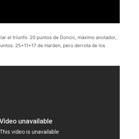
llar el triunfo. 20 puntos de Doncic, máximo anotador,
puntos. 25+11+17 de Harden, pero derrota de los