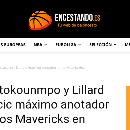
AS EUROPEAS
NBA
EUROLIGA
SELECCIÓN
ME
Encestando.es
tacaron; Doncic máximo anotador en la victoria de...
tokounmpo y Lillard
cic máximo anotador
 los Mavericks en