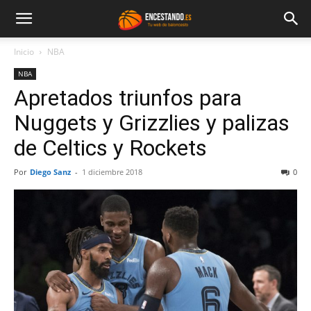
Inicio
NBA
NBA
Apretados triunfos para
Nuggets y Grizzlies y palizas
de Celtics y Rockets
Por
Diego Sanz
-
1 diciembre 2018
0