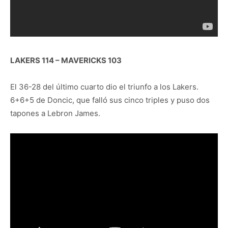
LAKERS 114 – MAVERICKS 103
El 36-28 del último cuarto dio el triunfo a los Lakers.
6+6+5 de Doncic, que falló sus cinco triples y puso dos
tapones a Lebron James.