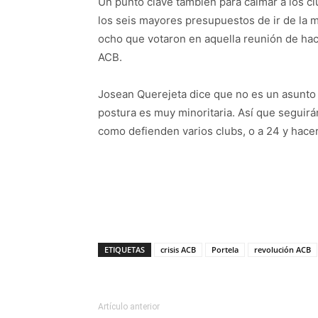
Un punto clave también para calmar a los c
los seis mayores presupuestos de ir de la m
ocho que votaron en aquella reunión de hace
ACB.
Josean Querejeta dice que no es un asunto 
postura es muy minoritaria. Así que seguirá
como defienden varios clubs, o a 24 y hace
ETIQUETAS
crisis ACB
Portela
revolución ACB
Artículo anterior