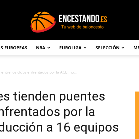
AS EUROPEAS
NBA
EUROLIGA
SELECCIÓN
ME
Encestando.es
entre los clubs enfrentados por la ACB; no...
es tienden puentes
nfrentados por la
ducción a 16 equipos