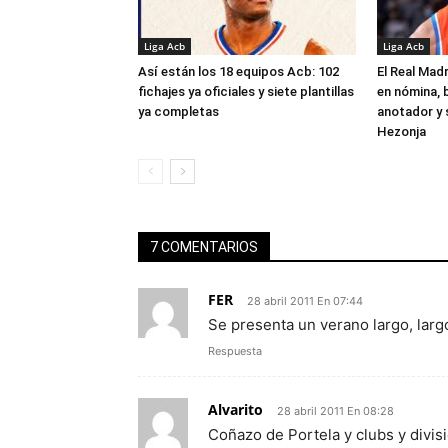
Liga Acb
Liga Acb
Así están los 18 equipos Acb: 102
El Real Madr
fichajes ya oficiales y siete plantillas
en nómina, 
ya completas
anotador y s
Hezonja
7 COMENTARIOS
FER
28 abril 2011 En 07:44
Se presenta un verano largo, larg
Respuesta
Alvarito
28 abril 2011 En 08:28
Coñazo de Portela y clubs y divi