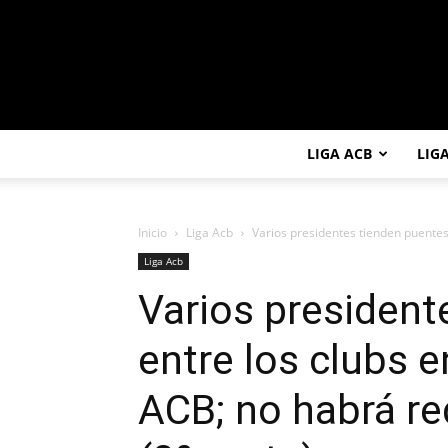
LIGA ACB
LIG
Inicio
Liga Acb
Varios presidentes tienden puentes 
Liga Acb
Varios president
entre los clubs e
ACB; no habrá re