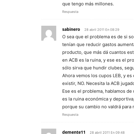
que tengo más millones.
Respuesta
sabinero
28 abril 2011 En 08:29
O sea que el problema es de si so
tenían que reducir gastos aumenta
producto, que más dá cuantos est
en ACB es la ruina, y ese es el p
sólo sirva que hundir clubes, se
Ahora vemos los cupos LEB, y es d
existir, NO. Necesita la ACB jugad
Ese es el problema, hablamos de u
es la ruina económica y deportiva
porque su cambio no valdrá para 
Respuesta
demente11
28 abril 2011 En 09:48