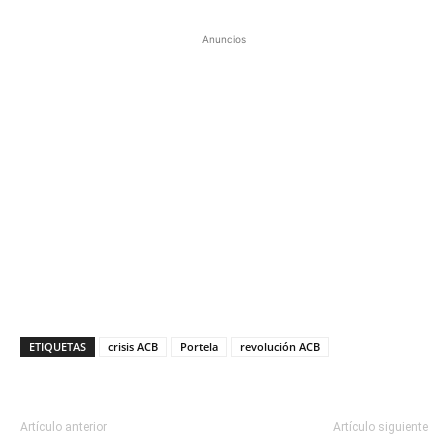
Anuncios
ETIQUETAS
crisis ACB
Portela
revolución ACB
Artículo anterior
Artículo siguiente