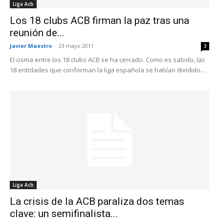
Liga Acb
Los 18 clubs ACB firman la paz tras una
reunión de...
Javier Maestro
-
23 mayo 2011
3
El cisma entre los 18 clubs ACB se ha cerrado. Como es sabido, las
18 entidades que conforman la liga española se habían dividido...
Liga Acb
La crisis de la ACB paraliza dos temas
clave: un semifinalista...