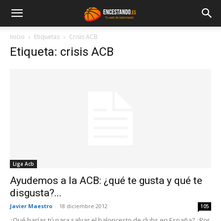
Inicio
Etiquetas
Crisis ACB
Etiqueta: crisis ACB
Liga Acb
Ayudemos a la ACB: ¿qué te gusta y qué te
disgusta?...
Javier Maestro
-
18 diciembre 2012
105
¿Qué harías tú para salvar el baloncesto de clubs en España? ¿Por