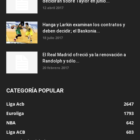
decidirán sobre Taylor en junio...
12 abril 2017
Hanga y Larkin examinan los contratos y
deben decidir; el Baskonia...
18 julio 2017
El Real Madrid ofreció ya la renovación a
Randolph y sólo...
20 febrero 2017
CATEGORÍA POPULAR
Liga Acb
2647
Euroliga
1793
NBA
642
Liga ACB
603