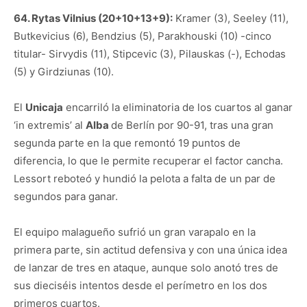
64. Rytas Vilnius (20+10+13+9):
Kramer (3), Seeley (11),
Butkevicius (6), Bendzius (5), Parakhouski (10) -cinco
titular- Sirvydis (11), Stipcevic (3), Pilauskas (-), Echodas
(5) y Girdziunas (10).
El
Unicaja
encarriló la eliminatoria de los cuartos al ganar
‘in extremis’ al
Alba
de Berlín por 90-91, tras una gran
segunda parte en la que remontó 19 puntos de
diferencia, lo que le permite recuperar el factor cancha.
Lessort reboteó y hundió la pelota a falta de un par de
segundos para ganar.
El equipo malagueño sufrió un gran varapalo en la
primera parte, sin actitud defensiva y con una única idea
de lanzar de tres en ataque, aunque solo anotó tres de
sus dieciséis intentos desde el perímetro en los dos
primeros cuartos.