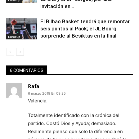
invitación en...
El Bilbao Basket tendrá que remontar
seis puntos al Paok; el JL Bourg
sorprende al Besiktas en la final
Eurocup
6 COMENTARIOS
Rafa
6 marzo 2019 En 09:25
Valencia.
Totalmente identificado con la crónica del
partido. Costó Dios y Ayuda; demasiado.
Realmente pienso que solo la diferencia en