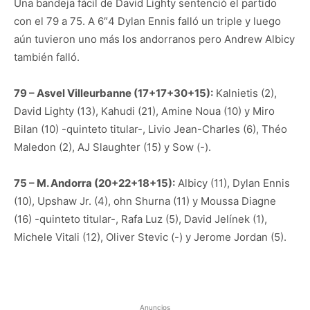
Una bandeja fácil de David Lighty sentenció el partido
con el 79 a 75. A 6″4 Dylan Ennis falló un triple y luego
aún tuvieron uno más los andorranos pero Andrew Albicy
también falló.
79 – Asvel Villeurbanne (17+17+30+15):
Kalnietis (2),
David Lighty (13), Kahudi (21), Amine Noua (10) y Miro
Bilan (10) -quinteto titular-, Livio Jean-Charles (6), Théo
Maledon (2), AJ Slaughter (15) y Sow (-).
75 – M. Andorra (20+22+18+15):
Albicy (11), Dylan Ennis
(10), Upshaw Jr. (4), ohn Shurna (11) y Moussa Diagne
(16) -quinteto titular-, Rafa Luz (5), David Jelínek (1),
Michele Vitali (12), Oliver Stevic (-) y Jerome Jordan (5).
Anuncios