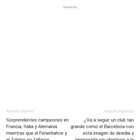
Anuncios
Artículo anterior
Artículo siguiente
Sorprendentes campeones en
¿Va a seguir un club tan
Francia, Italia y Alemania
grande como el Barcelona con
mientras que el Fenerbahce y
esta imagen de desidia y
el Zalgiris no fallaron
temporada sin objetivos a la