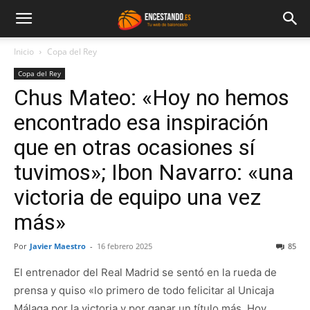
Inicio
Copa del Rey
Copa del Rey
Chus Mateo: «Hoy no hemos
encontrado esa inspiración
que en otras ocasiones sí
tuvimos»; Ibon Navarro: «una
victoria de equipo una vez
más»
Por
Javier Maestro
-
16 febrero 2025
85
El entrenador del Real Madrid se sentó en la rueda de
prensa y quiso «lo primero de todo felicitar al Unicaja
Málaga por la victoria y por ganar un título más. Hoy