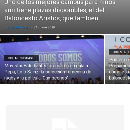
Uno de los mejores campus para niños
aún tiene plazas disponibles, el del
Baloncesto Aristos, que también
Javier Maestro
-
21 mayo 2019
TODO MENOS
TODO MENOS BASKET
Primer co
Movistar Estudiantes premia en su gala a
Preparado
Pepu, Lolo Sainz, la selección femenina de
cómo es el
rugby y la película ‘Campeones’
baloncest