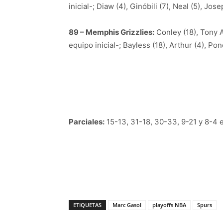
inicial-; Diaw (4), Ginóbili (7), Neal (5), Jos
89 – Memphis Grizzlies:
Conley (18), Tony Al
equipo inicial-; Bayless (18), Arthur (4), Pon
Parciales:
15-13, 31-18, 30-33, 9-21 y 8-4 e
ETIQUETAS
Marc Gasol
playoffs NBA
Spurs