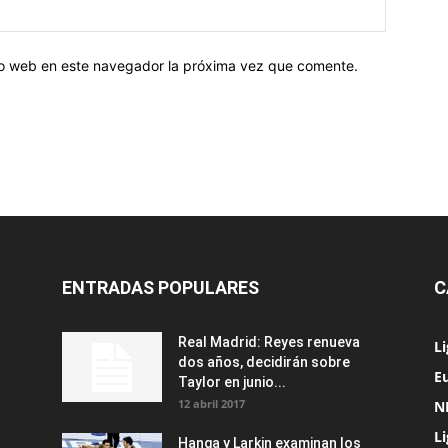
tio web en este navegador la próxima vez que comente.
ENTRADAS POPULARES
C
Real Madrid: Reyes renueva
L
dos años, decidirán sobre
Eu
Taylor en junio...
12 abril 2017
N
L
Hanga y Larkin examinan los