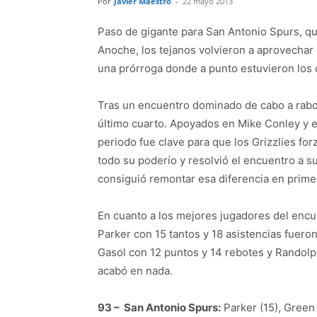
Por
Javier Maestro
-
22 mayo 2013
Paso de gigante para San Antonio Spurs, que
Anoche, los tejanos volvieron a aprovechar
una prórroga donde a punto estuvieron los
Tras un encuentro dominado de cabo a rabo p
último cuarto. Apoyados en Mike Conley y en
periodo fue clave para que los Grizzlies for
todo su poderío y resolvió el encuentro a s
consiguió remontar esa diferencia en primer
En cuanto a los mejores jugadores del encu
Parker con 15 tantos y 18 asistencias fuero
Gasol con 12 puntos y 14 rebotes y Randolp
acabó en nada.
93 – San Antonio Spurs:
Parker (15), Green 