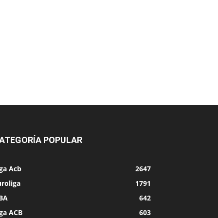
ATEGORÍA POPULAR
iga Acb
2647
roliga
1791
BA
642
iga ACB
603