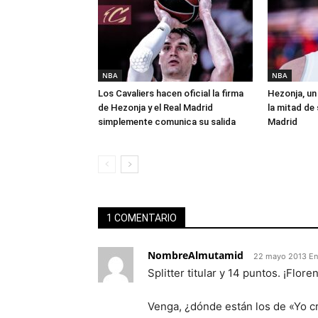
NBA
NBA
Los Cavaliers hacen oficial la firma
Hezonja, un 
de Hezonja y el Real Madrid
la mitad de 
simplemente comunica su salida
Madrid
1 COMENTARIO
NombreAlmutamid
22 mayo 2013 En
Splitter titular y 14 puntos. ¡Floren
Venga, ¿dónde están los de «Yo cr