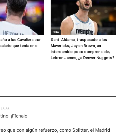
NBA
año a los Cavaliers por
Santi Aldama, traspasado a los
salario que tenía en el
Mavericks; Jaylen Brown, un
intercambio poco comprensible;
Lebron James, ¿a Denver Nuggets?
 13:36
tino! ¡Fíchalo!
eo que con algún refuerzo, como Splitter, el Madrid