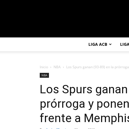
LIGA ACB
LIG
Inicio
NBA
Los Spurs ganan (93-89) en la prórroga 
NBA
Los Spurs ganan 
prórroga y ponen 
frente a Memphis