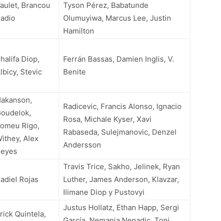
aulet, Brancou
Tyson Pérez, Babatunde
adio
Olumuyiwa, Marcus Lee, Justin
Hamilton
halifa Diop,
Ferrán Bassas, Damien Inglis, V.
lbicy, Stevic
Benite
akanson,
Radicevic, Francis Alonso, Ignacio
oudelok,
Rosa, Michale Kyser, Xavi
omeu Rigo,
Rabaseda, Sulejmanovic, Denzel
ithey, Alex
Andersson
eyes
Travis Trice, Sakho, Jelinek, Ryan
adiel Rojas
Luther, James Anderson, Klavzar,
Ilimane Diop y Pustovyi
Justus Hollatz, Ethan Happ, Sergi
rick Quintela,
García, Nemanja Nenadic, Toni