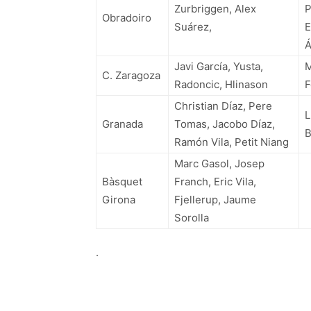
Zurbriggen, Alex
P
Obradoiro
Suárez,
E
Á
Javi García, Yusta,
M
C. Zaragoza
Radoncic, Hlinason
F
Christian Díaz, Pere
L
Granada
Tomas, Jacobo Díaz,
B
Ramón Vila, Petit Niang
Marc Gasol, Josep
Bàsquet
Franch, Eric Vila,
Girona
Fjellerup, Jaume
Sorolla
.