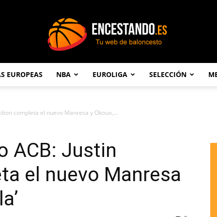
AS EUROPEAS
NBA
EUROLIGA
SELECCIÓN
ME
Encestando.es
lton completa el nuevo Manresa y Okouo,...
o ACB: Justin
ta el nuevo Manresa
la’