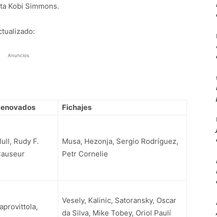
lta Kobi Simmons.
ctualizado:
Anuncios
Renovados
Fichajes
lull, Rudy F.
Musa, Hezonja, Sergio Rodríguez,
auseur
Petr Cornelie
Vesely, Kalinic, Satoransky, Oscar
aprovittola,
da Silva, Mike Tobey, Oriol Paulí