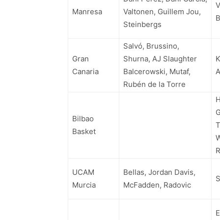
V
Manresa
Valtonen, Guillem Jou,
B
Steinbergs
Salvó, Brussino,
Gran
Shurna, AJ Slaughter
K
Canaria
Balcerowski, Mutaf,
A
Rubén de la Torre
H
G
Bilbao
T
Basket
W
R
UCAM
Bellas, Jordan Davis,
S
Murcia
McFadden, Radovic
E