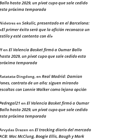
Ballo hasta 2029, un pívot cupo que sale cedido
esta próxima temporada
Sekulic, presentado en el Barcelona:
Nidetres
en
«El primer éxito será que la afición reconozca un
estilo y esté contenta con él»
El Valencia Basket firmó a Oumar Ballo
ff
en
hasta 2029, un pívot cupo que sale cedido esta
próxima temporada
Real Madrid: Damian
Ratatata-Dingdong.
en
Jones, contrato de un año; siguen mirando
escoltas con Lonnie Walker como lejana opción
Pedregal21
El Valencia Basket firmó a Oumar
en
Ballo hasta 2029, un pívot cupo que sale cedido
esta próxima temporada
El tracking diario del mercado
Arvydas Drazen
en
ACB: Mac McClung, Boogie Ellis, Baugh y Mark