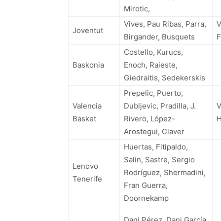
Mirotic,
Vives, Pau Ribas, Parra,
V
Joventut
Birgander, Busquets
F
Costello, Kurucs,
Baskonia
Enoch, Raieste,
Giedraitis, Sedekerskis
Prepelic, Puerto,
Valencia
Dubljevic, Pradilla, J.
V
Basket
Rivero, López-
H
Arostegui, Claver
Huertas, Fitipaldo,
Salin, Sastre, Sergio
Lenovo
Rodríguez, Shermadini,
Tenerife
Fran Guerra,
Doornekamp
Dani Pérez, Dani García,