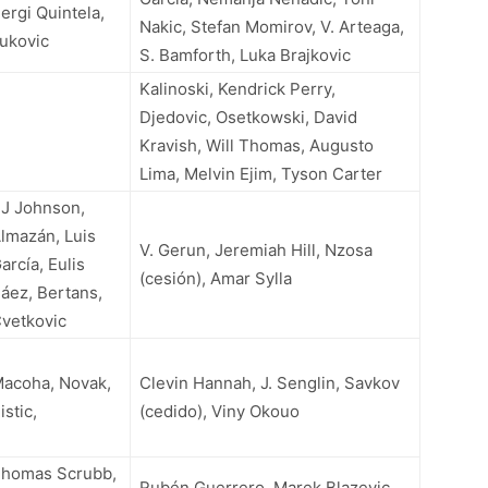
ergi Quintela,
Nakic, Stefan Momirov, V. Arteaga,
ukovic
S. Bamforth, Luka Brajkovic
Kalinoski, Kendrick Perry,
Djedovic, Osetkowski, David
Kravish, Will Thomas, Augusto
Lima, Melvin Ejim, Tyson Carter
J Johnson,
lmazán, Luis
V. Gerun, Jeremiah Hill, Nzosa
arcía, Eulis
(cesión), Amar Sylla
áez, Bertans,
vetkovic
acoha, Novak,
Clevin Hannah, J. Senglin, Savkov
istic,
(cedido), Viny Okouo
homas Scrubb,
Rubén Guerrero, Marek Blazevic,