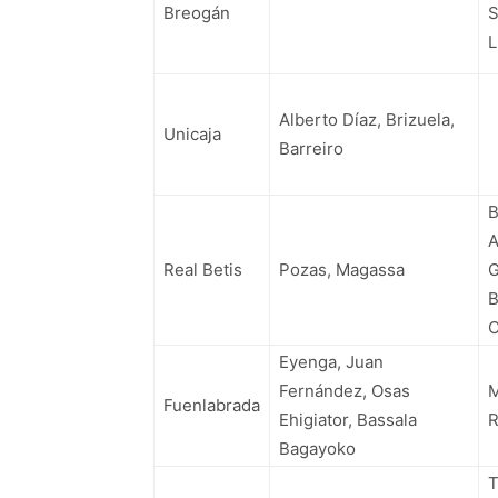
Breogán
S
L
Alberto Díaz, Brizuela,
Unicaja
Barreiro
B
A
Real Betis
Pozas, Magassa
G
B
C
Eyenga, Juan
Fernández, Osas
M
Fuenlabrada
Ehigiator, Bassala
R
Bagayoko
T