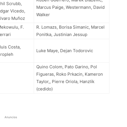
hil Scrubb,
Marcus Paige, Westermann, David
dgar Vicedo,
Walker
lvaro Muñoz
ekowulu, F.
R. Lomazs, Borisa Simanic, Marcel
errari
Ponitka, Justinian Jessup
luis Costa,
Luke Maye, Dejan Todorovic
ropleh
Quino Colom, Pato Garino, Pol
Figueras, Roko Prkacin, Kameron
Taylor,, Pierre Oriola, Hanzlík
(cedido)
Anuncios