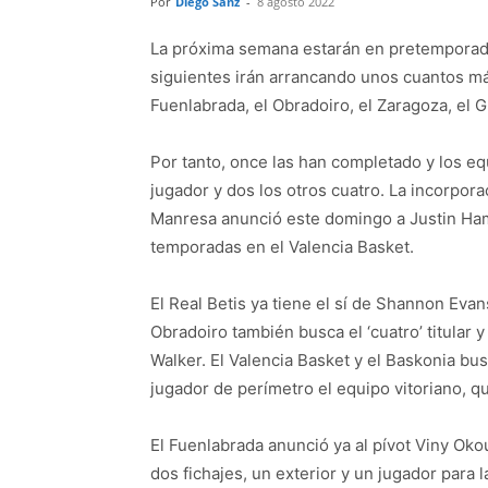
Por
Diego Sanz
-
8 agosto 2022
La próxima semana estarán en pretemporada
siguientes irán arrancando unos cuantos más.
Fuenlabrada, el Obradoiro, el Zaragoza, el G
Por tanto, once las han completado y los eq
jugador y dos los otros cuatro. La incorporaci
Manresa anunció este domingo a Justin Hami
temporadas en el Valencia Basket.
El Real Betis ya tiene el sí de Shannon Evans 
Obradoiro también busca el ‘cuatro’ titular 
Walker. El Valencia Basket y el Baskonia bus
jugador de perímetro el equipo vitoriano, q
El Fuenlabrada anunció ya al pívot Viny Okouo
dos fichajes, un exterior y un jugador para 