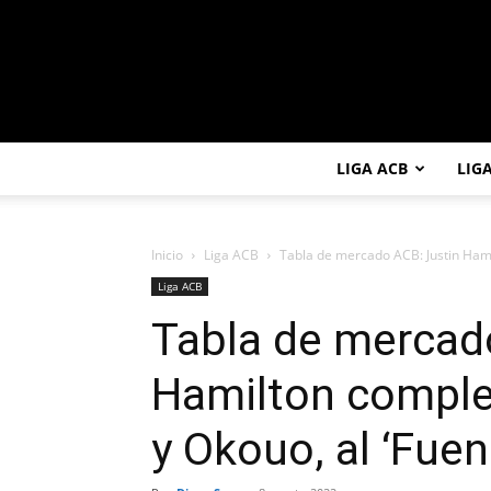
LIGA ACB
LIG
Inicio
Liga ACB
Tabla de mercado ACB: Justin Hami
Liga ACB
Tabla de mercad
Hamilton comple
y Okouo, al ‘Fuen