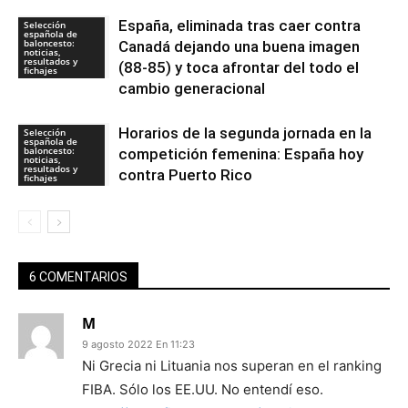
España, eliminada tras caer contra
Selección
española de
baloncesto:
Canadá dejando una buena imagen
noticias,
resultados y
(88-85) y toca afrontar del todo el
fichajes
cambio generacional
Horarios de la segunda jornada en la
Selección
española de
baloncesto:
competición femenina: España hoy
noticias,
resultados y
contra Puerto Rico
fichajes
6 COMENTARIOS
M
9 agosto 2022 En 11:23
Ni Grecia ni Lituania nos superan en el ranking
FIBA. Sólo los EE.UU. No entendí eso.