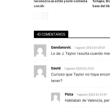
reconozca un estilo y esté contenta
fichajes; B
con él»
base del Ob
43 COMENTARIOS
Dandanovic
1 agosto 2022 En 20:37
Lo de J. Taylor resulta cuando me
David
1 agosto 2022 En 21:01
Curioso que Taylor no haya encon
tener?
Pista
1 agosto 2022 En 21:47
Hablaban de Valencia, pe