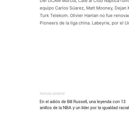
Del UCAM Murcia, Cate al Club Napoca ruman
equipo Carlos Súarez, Matt Mooney, Dejan Kr
Turk Telekom. Olivier Hanlan no fue renovad
Pioneers de la liga china. Labeyrie, por el 
Artículo anterior
En el adiós de Bill Russell, una leyenda con 13
anillos de la NBA y un líder por la igualdad racial