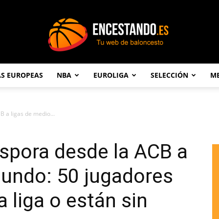
AS EUROPEAS
NBA
EUROLIGA
SELECCIÓN
ME
Encestando.es
B a ligas de medio...
iáspora desde la ACB a
mundo: 50 jugadores
 liga o están sin