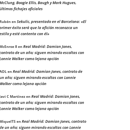
McClung, Boogie Ellis, Baugh y Mark Hugues,
últimos fichajes oficiales
Sekulic, presentado en el Barcelona: «El
Rubén
en
primer éxito será que la afición reconozca un
estilo y esté contenta con él»
Real Madrid: Damian Jones,
McEnroe 8
en
contrato de un año; siguen mirando escoltas con
Lonnie Walker como lejana opción
Real Madrid: Damian Jones, contrato de
AOL
en
un año; siguen mirando escoltas con Lonnie
Walker como lejana opción
Real Madrid: Damian Jones,
Javi C Martínez
en
contrato de un año; siguen mirando escoltas con
Lonnie Walker como lejana opción
Real Madrid: Damian Jones, contrato
MiquelTS
en
de un año; siguen mirando escoltas con Lonnie