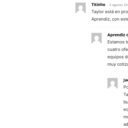
Titinho
2 agosto 20
Taylor está en pr
Aprendiz, con este
Aprendiz 
Estamos t
cuatro ofe
equipos de
muy cotiz
Ja
Po
Ta
bu
eq
mu
ad