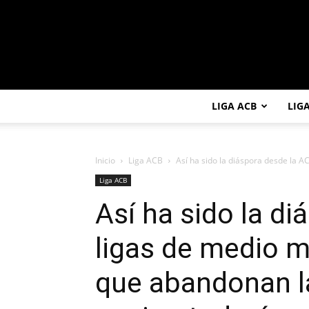
LIGA ACB
LIG
Inicio
Liga ACB
Así ha sido la diáspora desde la AC
Liga ACB
Así ha sido la d
ligas de medio 
que abandonan la