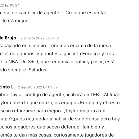
22 En 05:24
oceso de cambiar de agente…. Creo que es un tal
 le irá mejor….
de Brujo
2 agosto 2022 En 07:01
rabajando en silencio. Tenemos encima de la mesa
rtas de equipos aspirantes a ganar la Euroliga y tres
 la NBA. Un 3+ d, que renuncia a botar y pasar, está
ado siempre. Saludos.
cinto L
2 agosto 2022 En 09:09
bre Taylor contigo de agente,acabará en LEB….Al final
ylor cotiza lo que cotiza,los equipos Euroliga y el resto
scan reforzarse para mejorar,Taylor mejora a un
uipo?,pues no,quedaría hablar de su defensa pero hay
chos jugadores que saben defender también y
emás te dan más cosas, curiosamente jugadores de