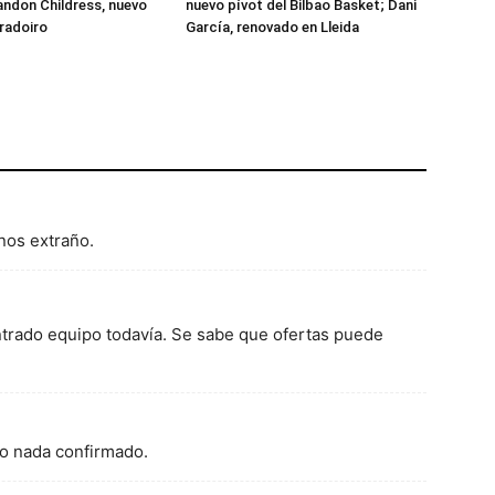
randon Childress, nuevo
nuevo pívot del Bilbao Basket; Dani
radoiro
García, renovado en Lleida
nos extraño.
trado equipo todavía. Se sabe que ofertas puede
ro nada confirmado.