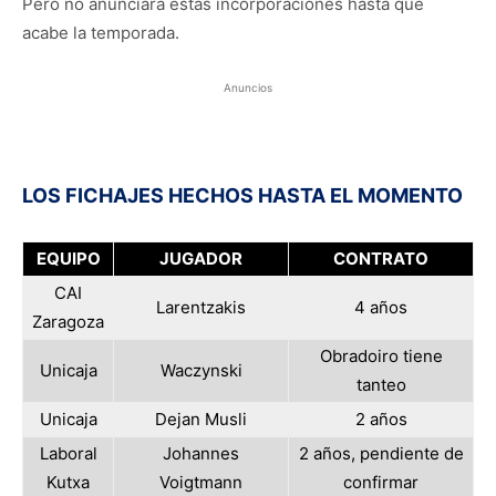
Pero no anunciará estas incorporaciones hasta que
acabe la temporada.
Anuncios
LOS FICHAJES HECHOS HASTA EL MOMENTO
EQUIPO
JUGADOR
CONTRATO
CAI
Larentzakis
4 años
Zaragoza
Obradoiro tiene
Unicaja
Waczynski
tanteo
Unicaja
Dejan Musli
2 años
Laboral
Johannes
2 años, pendiente de
Kutxa
Voigtmann
confirmar