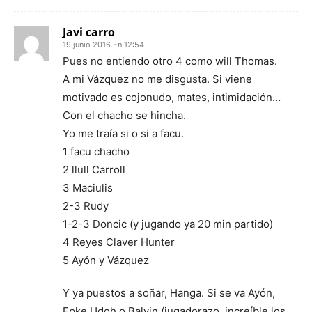
Javi carro
19 junio 2016 En 12:54
Pues no entiendo otro 4 como will Thomas.
A mi Vázquez no me disgusta. Si viene
motivado es cojonudo, mates, intimidación…
Con el chacho se hincha.
Yo me traía si o si a facu.
1 facu chacho
2 llull Carroll
3 Maciulis
2-3 Rudy
1-2-3 Doncic (y jugando ya 20 min partido)
4 Reyes Claver Hunter
5 Ayón y Vázquez
Y ya puestos a soñar, Hanga. Si se va Ayón,
Epke Udoh o Balvin (jugadorazo, increíble los