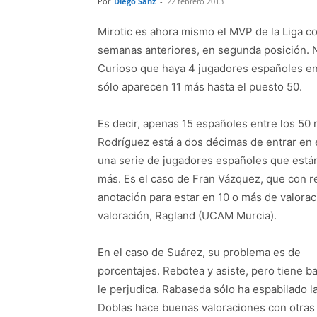
Por
Diego Sanz
-
22 febrero 2013
Mirotic es ahora mismo el MVP de la Liga co
semanas anteriores, en segunda posición. Na
Curioso que haya 4 jugadores españoles ent
sólo aparecen 11 más hasta el puesto 50.
Es decir, apenas 15 españoles entre los 50
Rodríguez está a dos décimas de entrar en e
una serie de jugadores españoles que están
más. Es el caso de Fran Vázquez, que con r
anotación para estar en 10 o más de valorac
valoración, Ragland (UCAM Murcia).
En el caso de Suárez, su problema es de
porcentajes. Rebotea y asiste, pero tiene baj
le perjudica. Rabaseda sólo ha espabilado l
Doblas hace buenas valoraciones con otras 