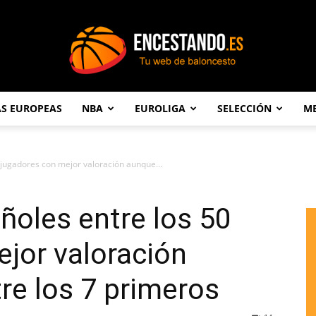
AS EUROPEAS
NBA
EUROLIGA
SELECCIÓN
ME
Encestando.es
 jugadores con mejor valoración aunque...
ñoles entre los 50
jor valoración
re los 7 primeros