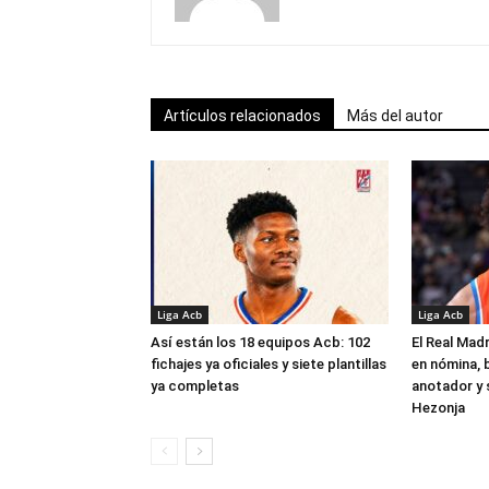
Artículos relacionados
Más del autor
Liga Acb
Liga Acb
Así están los 18 equipos Acb: 102
El Real Madr
fichajes ya oficiales y siete plantillas
en nómina, 
ya completas
anotador y s
Hezonja