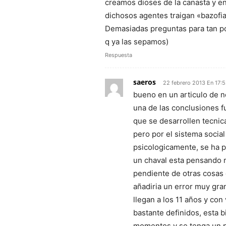
creamos dioses de la canasta y e
dichosos agentes traigan «bazofia
Demasiadas preguntas para tan poc
q ya las sepamos)
Respuesta
saeros
22 febrero 2013 En 17:
bueno en un articulo de n
una de las conclusiones f
que se desarrollen tecnic
pero por el sistema soci
psicologicamente, se ha p
un chaval esta pensando 
pendiente de otras cosas 
añadiria un error muy gra
llegan a los 11 años y con
bastante definidos, esta 
momentos y se tenga un po