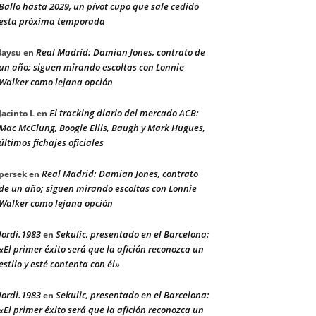
Ballo hasta 2029, un pívot cupo que sale cedido
esta próxima temporada
Real Madrid: Damian Jones, contrato de
Jaysu
en
un año; siguen mirando escoltas con Lonnie
Walker como lejana opción
El tracking diario del mercado ACB:
Jacinto L
en
Mac McClung, Boogie Ellis, Baugh y Mark Hugues,
últimos fichajes oficiales
Real Madrid: Damian Jones, contrato
persek
en
de un año; siguen mirando escoltas con Lonnie
Walker como lejana opción
Jordi.1983
Sekulic, presentado en el Barcelona:
en
«El primer éxito será que la afición reconozca un
estilo y esté contenta con él»
Jordi.1983
Sekulic, presentado en el Barcelona:
en
«El primer éxito será que la afición reconozca un