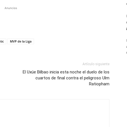
Anuncios
tic
MVP de la Liga
Artículo siguiente
El Uxúe Bilbao inicia esta noche el duelo de los
cuartos de final contra el peligroso Ulm
Ratiopham