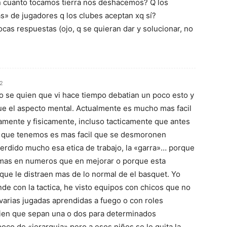
n cuanto tocamos tierra nos deshacemos? Q los
s» de jugadores q los clubes aceptan xq sí?
as respuestas (ojo, q se quieran dar y solucionar, no
52
o se quien que vi hace tiempo debatian un poco esto y
ue el aspecto mental. Actualmente es mucho mas facil
amente y fisicamente, incluso tacticamente que antes
al que tenemos es mas facil que se desmoronen
erdido mucho esa etica de trabajo, la «garra»… porque
mas en numeros que en mejorar o porque esta
que le distraen mas de lo normal de el basquet. Yo
nde con la tactica, he visto equipos con chicos que no
 varias jugadas aprendidas a fuego o con roles
bien que sepan una o dos para determinados
co de «jerarquia» pero a esos niños se le quita la