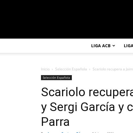
LIGA ACB
LIG
Inicio
Selección Española
Scariolo recupera a Jaim
Selección Española
Scariolo recuper
y Sergi García y 
Parra