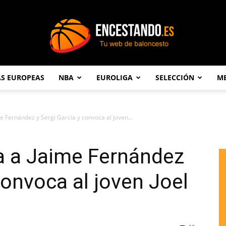
AS EUROPEAS
NBA
EUROLIGA
SELECCIÓN
ME
Encestando.es
e Fernández y Sergi García y convoca al joven...
a a Jaime Fernández
convoca al joven Joel