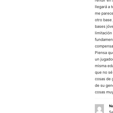
rendir en 
llegará a 
me parece
otro base 
bases jóve
limitación
fundament
compensarl
Piensa qu
un jugado
misma eda
que no sé 
cosas de 
de su gen
cosas muy
N
Se