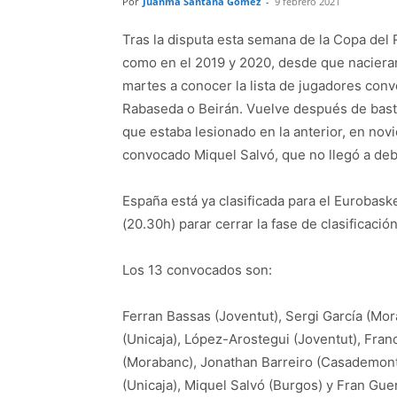
Por
Juanma Santana Gómez
-
9 febrero 2021
Tras la disputa esta semana de la Copa del R
como en el 2019 y 2020, desde que nacieran
martes a conocer la lista de jugadores con
Rabaseda o Beirán. Vuelve después de bast
que estaba lesionado en la anterior, en nov
convocado Miquel Salvó, que no llegó a debu
España está ya clasificada para el Eurobask
(20.30h) parar cerrar la fase de clasificación
Los 13 convocados son:
Ferran Bassas (Joventut), Sergi García (Mor
(Unicaja), López-Arostegui (Joventut), Franci
(Morabanc), Jonathan Barreiro (Casademont)
(Unicaja), Miquel Salvó (Burgos) y Fran Guer