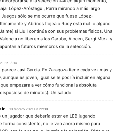
 incorporarse a la selección «A» en algún momento,
caja, López-Aróstegui, Parra mirando a más largo
los Juegos sólo se me ocurre que fuese López-
ltimamente y Abrines flojea o Rudy está mal; o alguno
 Jaime) si Llull continúa con sus problemas físicos. Una
Valencia no liberen a los Garuba, Alocén, Sergi Mtez. y
í apuntan a futuros miembros de la selección.
21 En 18:14
e parece Javi García. En Zaragoza tiene cada vez más y
 aunque es joven, igual se le podría incluir en alguna
 que empezara a ver cómo funciona la absoluta
dispusiese de minutos). Un saludo.
kie
10 febrero 2021 En 22:30
 un jugador que debería estar en LEB jugando
e forma consistente, no le veo ahora mismo para