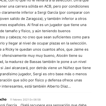
ACB, con lo que no le llevaría a la selección. Diría que
tener una carrera sólida en ACB, pero por condiciones
 claramente inferior a Sergi García (por comparar con
joven salido de Zaragoza), y también inferior a otros
nes españoles. Al final es un jugador que tiene una
 de tamaño y físico, y aún teniendo buenos
os y cabeza; no creo que sean suficientes como para
o y llegar al nivel de ocupar plazas en la selección.
e a Ricky le quedan unos cuantos años, que Jaime es
r ofensivamente muy muy bueno, Alocén tiene su
d, la madurez de Bassas también le pone a un nivel
si Javi alcanzará, por detrás viene un Núñez que tiene
grandísimo jugador, Sergi es otro base más o menos
eración que sólo por físico y defensa ofrece unas
 interesantes, está también Alberto Díaz…
acho
11 febrero 2021 En 06:58
rgi García… Ojalá recupere esa sensación que daba