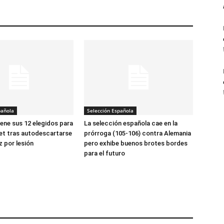
pañola
Selección Española
iene sus 12 elegidos para
La selección española cae en la
et tras autodescartarse
prórroga (105-106) contra Alemania
z por lesión
pero exhibe buenos brotes bordes
para el futuro