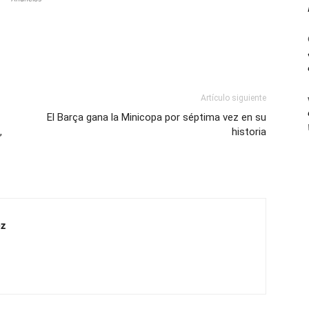
Artículo siguiente
El Barça gana la Minicopa por séptima vez en su
,
historia
z