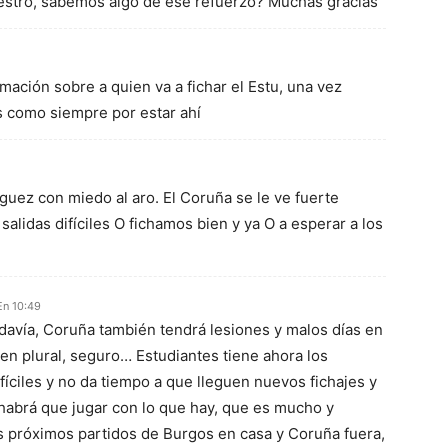
estro, sabemos algo de ese refuerzo? Muchas gracias
mación sobre a quien va a fichar el Estu, una vez
s como siempre por estar ahí
íguez con miedo al aro. El Coruña se le ve fuerte
lidas difíciles O fichamos bien y ya O a esperar a los
En 10:49
odavía, Coruña también tendrá lesiones y malos días en
, en plural, seguro… Estudiantes tiene ahora los
ifíciles y no da tiempo a que lleguen nuevos fichajes y
 habrá que jugar con lo que hay, que es mucho y
s próximos partidos de Burgos en casa y Coruña fuera,