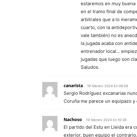
estaremos en muy buena si
en el tramo final de comp
arbitrales que a lo merame
cuarto, con la antideporti
vale también) no es anecd
la jugada acaba con antid
entrenador local… empieza
jugadas que luego son cl
Saludos.
canarista
19 febrero 2024 En 08:58
Sergio Rodríguez excanarias nunc
Coruña me parece un equipazo y oji
Nachoso
19 febrero 2024 En 10:36
El partido del Estu en Lleida era c
exterior, buen equipo el contrari