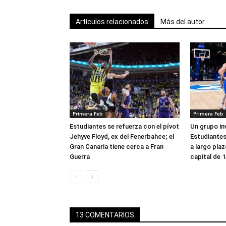
Artículos relacionados
Más del autor
Primera Feb
Primera Feb
Estudiantes se refuerza con el pívot
Un grupo in
Jehyve Floyd, ex del Fenerbahce; el
Estudiantes 
Gran Canaria tiene cerca a Fran
a largo pla
Guerra
capital de 1
13 COMENTARIOS