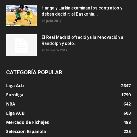
Hanga y Larkin examinan los contratos y
deben decidir; el Baskonia...
18 julio 2017
El Real Madrid ofreció ya la renovación a
Randolph y sólo...
20 febrero 2017
CATEGORÍA POPULAR
Liga Acb
2647
Euroliga
1790
NBA
642
Liga ACB
603
Mercado de Fichajes
488
Selección Española
225