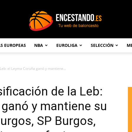
AS EUROPEAS
NBA
EUROLIGA
SELECCIÓN
ME
Encestando.es
a Leb: el Leyma Coruña ganó y mantiene...
ificación de la Leb:
 ganó y mantiene su
Burgos, SP Burgos,