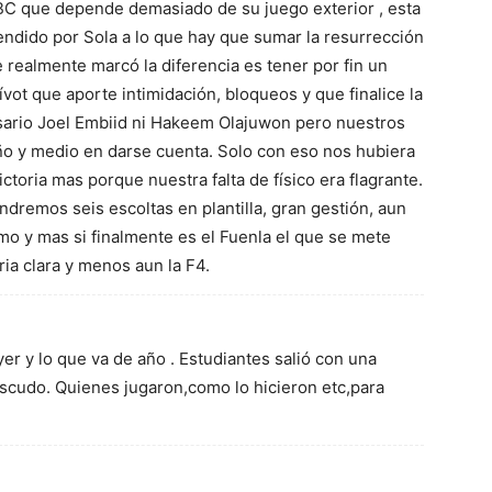
GBC que depende demasiado de su juego exterior , esta
endido por Sola a lo que hay que sumar la resurrección
 realmente marcó la diferencia es tener por fin un
 pívot que aporte intimidación, bloqueos y que finalice la
esario Joel Embiid ni Hakeem Olajuwon pero nuestros
ño y medio en darse cuenta. Solo con eso nos hubiera
ctoria mas porque nuestra falta de físico era flagrante.
remos seis escoltas en plantilla, gran gestión, aun
simo y mas si finalmente es el Fuenla el que se mete
ia clara y menos aun la F4.
er y lo que va de año . Estudiantes salió con una
escudo. Quienes jugaron,como lo hicieron etc,para