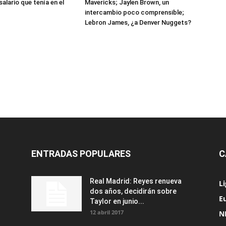
salario que tenía en el
Mavericks; Jaylen Brown, un
intercambio poco comprensible;
Lebron James, ¿a Denver Nuggets?
ENTRADAS POPULARES
C
Real Madrid: Reyes renueva
L
dos años, decidirán sobre
Eu
Taylor en junio...
12 abril 2017
N