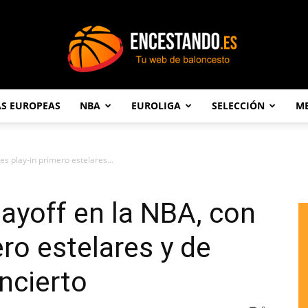
AS EUROPEAS
NBA
EUROLIGA
SELECCIÓN
ME
Encestando.es
es play-in primero estelares...
layoff en la NBA, con
ero estelares y de
ncierto