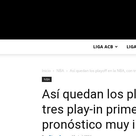
LIGA ACB
LIG
Inicio
NBA
Así quedan los playoff en la NBA, con tr
NBA
Así quedan los p
tres play-in prim
pronóstico muy i