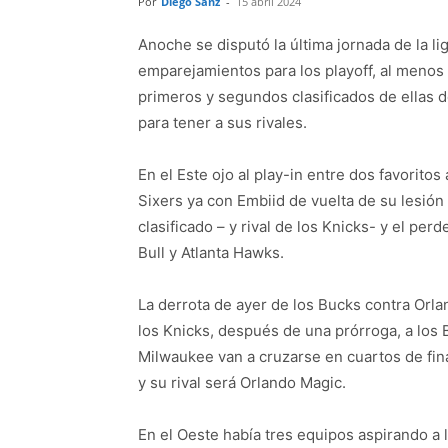
Por
Diego Sanz
-
15 abril 2024
Anoche se disputó la última jornada de la li
emparejamientos para los playoff, al menos
primeros y segundos clasificados de ellas 
para tener a sus rivales.
En el Este ojo al play-in entre dos favoritos
Sixers ya con Embiid de vuelta de su lesión
clasificado – y rival de los Knicks- y el pe
Bull y Atlanta Hawks.
La derrota de ayer de los Bucks contra Orla
los Knicks, después de una prórroga, a los B
Milwaukee van a cruzarse en cuartos de fina
y su rival será Orlando Magic.
En el Oeste había tres equipos aspirando a 