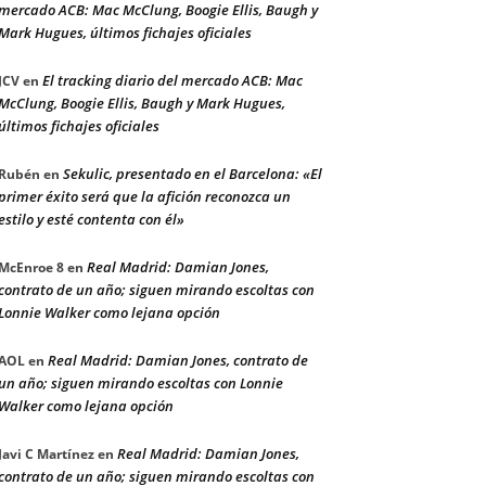
mercado ACB: Mac McClung, Boogie Ellis, Baugh y
Mark Hugues, últimos fichajes oficiales
El tracking diario del mercado ACB: Mac
JCV
en
McClung, Boogie Ellis, Baugh y Mark Hugues,
últimos fichajes oficiales
Sekulic, presentado en el Barcelona: «El
Rubén
en
primer éxito será que la afición reconozca un
estilo y esté contenta con él»
Real Madrid: Damian Jones,
McEnroe 8
en
contrato de un año; siguen mirando escoltas con
Lonnie Walker como lejana opción
Real Madrid: Damian Jones, contrato de
AOL
en
un año; siguen mirando escoltas con Lonnie
Walker como lejana opción
Real Madrid: Damian Jones,
Javi C Martínez
en
contrato de un año; siguen mirando escoltas con