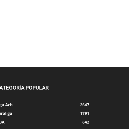
ATEGORÍA POPULAR
iga Acb
2647
roliga
1791
BA
642