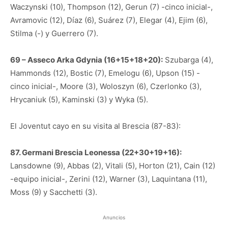
Waczynski (10), Thompson (12), Gerun (7) -cinco inicial-,
Avramovic (12), Díaz (6), Suárez (7), Elegar (4), Ejim (6),
Stilma (-) y Guerrero (7).
69 – Asseco Arka Gdynia (16+15+18+20):
Szubarga (4),
Hammonds (12), Bostic (7), Emelogu (6), Upson (15) -
cinco inicial-, Moore (3), Woloszyn (6), Czerlonko (3),
Hrycaniuk (5), Kaminski (3) y Wyka (5).
El Joventut cayo en su visita al Brescia (87-83):
87. Germani Brescia Leonessa (22+30+19+16):
Lansdowne (9), Abbas (2), Vitali (5), Horton (21), Cain (12)
-equipo inicial-, Zerini (12), Warner (3), Laquintana (11),
Moss (9) y Sacchetti (3).
Anuncios