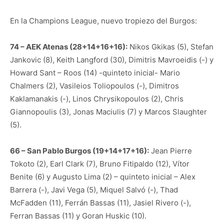
En la Champions League, nuevo tropiezo del Burgos:
74 – AEK Atenas (28+14+16+16):
Nikos Gkikas (5), Stefan
Jankovic (8), Keith Langford (30), Dimitris Mavroeidis (-) y
Howard Sant – Roos (14) -quinteto inicial- Mario
Chalmers (2), Vasileios Toliopoulos (-), Dimitros
Kaklamanakis (-), Linos Chrysikopoulos (2), Chris
Giannopoulis (3), Jonas Maciulis (7) y Marcos Slaughter
(5).
66 – San Pablo Burgos (19+14+17+16):
Jean Pierre
Tokoto (2), Earl Clark (7), Bruno Fitipaldo (12), Vítor
Benite (6) y Augusto Lima (2) – quinteto inicial – Alex
Barrera (-), Javi Vega (5), Miquel Salvó (-), Thad
McFadden (11), Ferrán Bassas (11), Jasiel Rivero (-),
Ferran Bassas (11) y Goran Huskic (10).