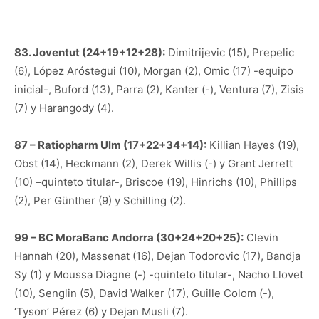
83. Joventut (24+19+12+28):
Dimitrijevic (15), Prepelic
(6), López Aróstegui (10), Morgan (2), Omic (17) -equipo
inicial-, Buford (13), Parra (2), Kanter (-), Ventura (7), Zisis
(7) y Harangody (4).
87 – Ratiopharm Ulm (17+22+34+14):
Killian Hayes (19),
Obst (14), Heckmann (2), Derek Willis (-) y Grant Jerrett
(10) –quinteto titular-, Briscoe (19), Hinrichs (10), Phillips
(2), Per Günther (9) y Schilling (2).
99 – BC MoraBanc Andorra (30+24+20+25):
Clevin
Hannah (20), Massenat (16), Dejan Todorovic (17), Bandja
Sy (1) y Moussa Diagne (-) -quinteto titular-, Nacho Llovet
(10), Senglin (5), David Walker (17), Guille Colom (-),
‘Tyson’ Pérez (6) y Dejan Musli (7).