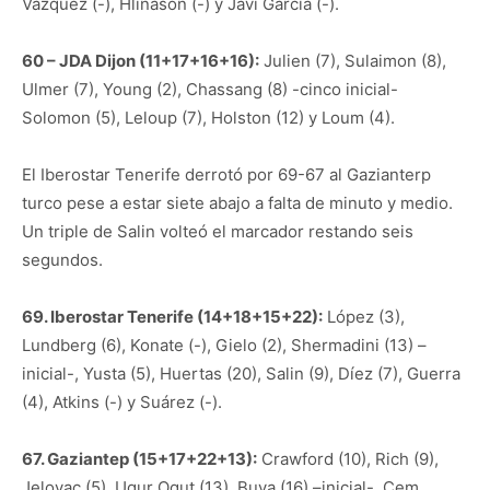
Vázquez (-), Hlinason (-) y Javi García (-).
60 – JDA Dijon (11+17+16+16):
Julien (7), Sulaimon (8),
Ulmer (7), Young (2), Chassang (8) -cinco inicial-
Solomon (5), Leloup (7), Holston (12) y Loum (4).
El Iberostar Tenerife derrotó por 69-67 al Gazianterp
turco pese a estar siete abajo a falta de minuto y medio.
Un triple de Salin volteó el marcador restando seis
segundos.
69. Iberostar Tenerife (14+18+15+22):
López (3),
Lundberg (6), Konate (-), Gielo (2), Shermadini (13) –
inicial-, Yusta (5), Huertas (20), Salin (9), Díez (7), Guerra
(4), Atkins (-) y Suárez (-).
67. Gaziantep (15+17+22+13):
Crawford (10), Rich (9),
Jelovac (5), Ugur Ogut (13), Buva (16) –inicial-, Cem