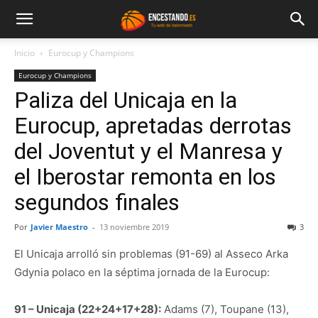
Inicio
Eurocup y Champions
Eurocup y Champions
Paliza del Unicaja en la
Eurocup, apretadas derrotas
del Joventut y el Manresa y
el Iberostar remonta en los
segundos finales
Por
Javier Maestro
-
13 noviembre 2019
3
El Unicaja arrolló sin problemas (91-69) al Asseco Arka
Gdynia polaco en la séptima jornada de la Eurocup:
91 – Unicaja (22+24+17+28):
Adams (7), Toupane (13),