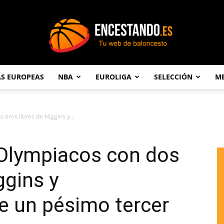
AS EUROPEAS
NBA
EUROLIGA
SELECCIÓN
ME
Encestando.es
tiros libres de Higgins y...
 Olympiacos con dos
ggins y
e un pésimo tercer