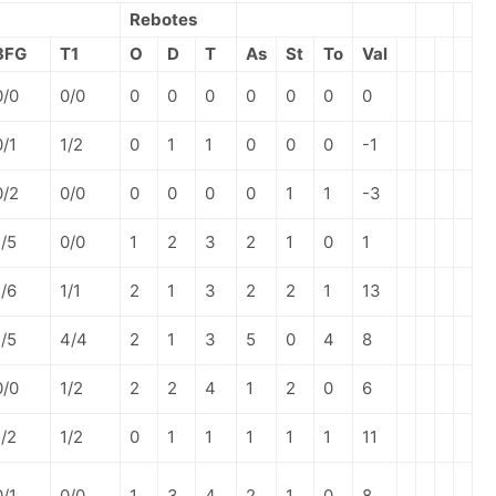
Rebotes
3FG
T1
O
D
T
As
St
To
Val
0/0
0/0
0
0
0
0
0
0
0
0/1
1/2
0
1
1
0
0
0
-1
0/2
0/0
0
0
0
0
1
1
-3
1/5
0/0
1
2
3
2
1
0
1
1/6
1/1
2
1
3
2
2
1
13
1/5
4/4
2
1
3
5
0
4
8
0/0
1/2
2
2
4
1
2
0
6
1/2
1/2
0
1
1
1
1
1
11
0/1
0/0
1
3
4
2
1
0
8