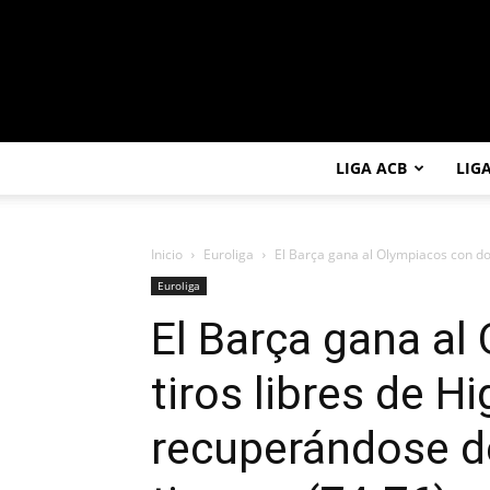
LIGA ACB
LIG
Inicio
Euroliga
El Barça gana al Olympiacos con dos 
Euroliga
El Barça gana al
tiros libres de Hi
recuperándose d