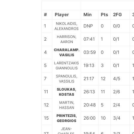
#
Player
Min
Pts
2FG
NIKOLAIDIS,
1
DNP
0
0/0
ALEXANDROS
HARRISON,
2
07:41
1
0/1
AARON
CHARALAMP.
4
03:59
0
0/1
VASILIS
LARENTZAKIS
5
19:13
3
0/1
GIANNOULIS
SPANOULIS,
7
21:17
12
4/5
VASSILIS
SLOUKAS,
11
26:13
11
2/6
KOSTAS
MARTIN,
12
20:48
5
2/4
HASSAN
PRINTEZIS,
15
26:00
10
3/4
GEORGIOS
JEAN-
17
19:54
6
3/3
CHARLES,