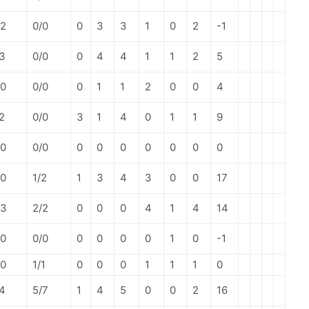
/2
0/0
0
3
3
1
0
2
-1
/3
0/0
0
4
4
1
1
2
5
/0
0/0
0
1
1
2
0
0
4
2
0/0
3
1
4
0
1
1
9
/0
0/0
0
0
0
0
0
0
0
/0
1/2
1
3
4
3
0
0
17
/3
2/2
0
0
0
4
1
4
14
/0
0/0
0
0
0
0
1
0
-1
/0
1/1
0
0
0
1
1
1
0
/4
5/7
1
4
5
0
0
2
16