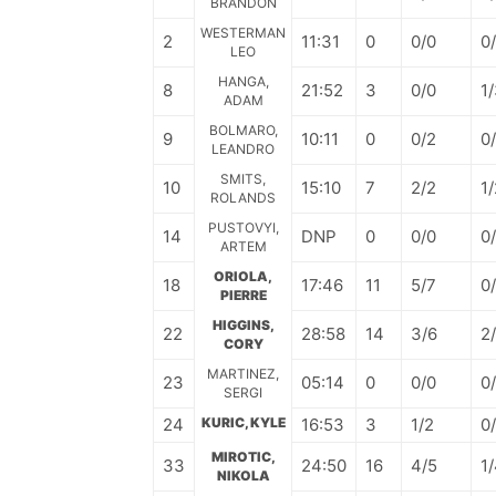
BRANDON
WESTERMAN
2
11:31
0
0/0
0
LEO
HANGA,
8
21:52
3
0/0
1
ADAM
BOLMARO,
9
10:11
0
0/2
0
LEANDRO
SMITS,
10
15:10
7
2/2
1/
ROLANDS
PUSTOVYI,
14
DNP
0
0/0
0
ARTEM
ORIOLA,
18
17:46
11
5/7
0
PIERRE
HIGGINS,
22
28:58
14
3/6
2
CORY
MARTINEZ,
23
05:14
0
0/0
0
SERGI
24
KURIC, KYLE
16:53
3
1/2
0
MIROTIC,
33
24:50
16
4/5
1
NIKOLA