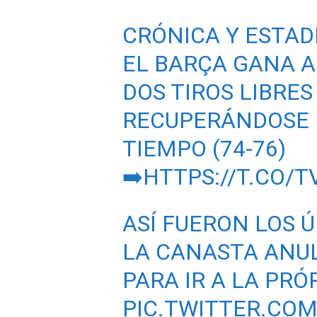
CRÓNICA Y ESTADÍ
EL BARÇA GANA 
DOS TIROS LIBRES
RECUPERÁNDOSE 
TIEMPO (74-76)
➡️
HTTPS://T.CO/T
ASÍ FUERON LOS 
LA CANASTA ANUL
PARA IR A LA PR
PIC.TWITTER.CO