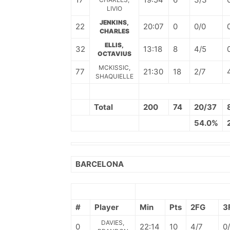
LIVIO
JENKINS,
22
20:07
0
0/0
CHARLES
ELLIS,
32
13:18
8
4/5
OCTAVIUS
MCKISSIC,
77
21:30
18
2/7
SHAQUIELLE
Total
200
74
20/37
54.0%
BARCELONA
#
Player
Min
Pts
2FG
3
DAVIES,
0
22:14
10
4/7
0