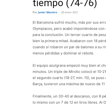
tiempo (74-76)
Por
Javier Maestro
-
28 enero 2021
El Barcelona sufrió mucho, más por sus er
Olympiacos, pero acabó imponiéndose con do
para la conclusión. Un tercer cuarto de pesa
bien la primera mitad. Acabaron con 18 pérd
cuando sí robaron un par de balones a su ri
menos pérdidas y dominar el rebote.
El equipo azulgrana empezó muy bien el cho
minutos. Un triple de Mirotic colocó el 10-2
el segundo cuarto (18-27, min. 15), se puso 
Barça, tuvieron una máxima de nuevo de 11
Finalmente, un 30-40 al descanso, con 8 pé
lo mismo con un 7 de 12 en tiros libres. Al O