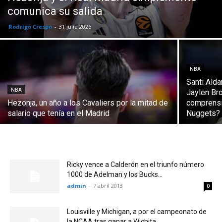
comunica su salida
Rodrigo Crespo
-
31 julio 2026
NBA
Santi Ald
NBA
Jaylen Br
Hezonja, un año a los Cavaliers por la mitad de
comprensi
salario que tenía en el Madrid
Nuggets?
Ricky vence a Calderón en el triunfo número
1000 de Adelman y los Bucks...
admin
-
7 abril 2013
0
Louisville y Michigan, a por el campeonato de
la NCAA tras ganar a Wichita...