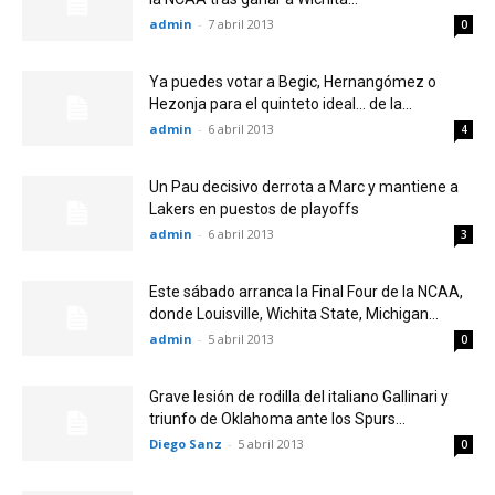
admin
-
7 abril 2013
0
Ya puedes votar a Begic, Hernangómez o
Hezonja para el quinteto ideal… de la...
admin
-
6 abril 2013
4
Un Pau decisivo derrota a Marc y mantiene a
Lakers en puestos de playoffs
admin
-
6 abril 2013
3
Este sábado arranca la Final Four de la NCAA,
donde Louisville, Wichita State, Michigan...
admin
-
5 abril 2013
0
Grave lesión de rodilla del italiano Gallinari y
triunfo de Oklahoma ante los Spurs...
Diego Sanz
-
5 abril 2013
0