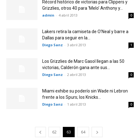
Récord histórico de victorias para Clippers y
Grizzlies, otros 40 para ‘Melo’ Anthony y...
admin
-
4 abril 2013
0
Lakers retira la camiseta de O’Neal y barre a
Dallas para seguir en la...
Diego Sanz
-
3 abril 2013
1
Los Grizzlies de Marc Gasol llegan a las 50
victorias, Calderón gana ante sus...
Diego Sanz
-
2 abril 2013
0
Miami exhibe su poderío sin Wade ni Lebron
frente a los Spurs; los Knicks...
Diego Sanz
-
1 abril 2013
0
62
63
64