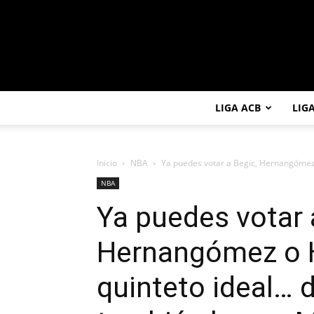
LIGA ACB
LIG
Inicio
NBA
Ya puedes votar a Begic, Hernangómez o
NBA
Ya puedes votar 
Hernangómez o H
quinteto ideal… 