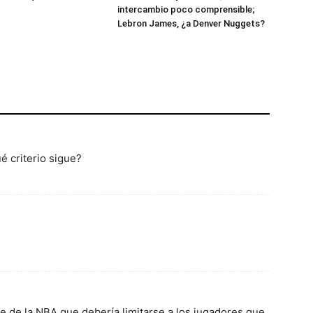
intercambio poco comprensible;
Lebron James, ¿a Denver Nuggets?
é criterio sigue?
e de la NBA que debería limitarse a los jugadores que