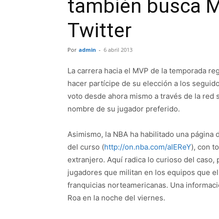
también busca M
Twitter
Por
admin
-
6 abril 2013
La carrera hacia el MVP de la temporada regu
hacer partícipe de su elección a los seguido
voto desde ahora mismo a través de la red s
nombre de su jugador preferido.
Asimismo, la NBA ha habilitado una página d
del curso (
http://on.nba.com/aIEReY
), con t
extranjero. Aquí radica lo curioso del caso, 
jugadores que militan en los equipos que e
franquicias norteamericanas. Una informaci
Roa en la noche del viernes.