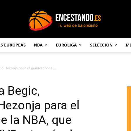
AS EUROPEAS
NBA
EUROLIGA
SELECCIÓN
ME
Encestando.es
 Hezonja para el quinteto ideal…...
a Begic,
ezonja para el
de la NBA, que