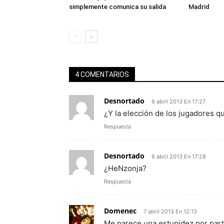
simplemente comunica su salida
Madrid
4 COMENTARIOS
Desnortado
6 abril 2013 En 17:27
¿Y la elección de los jugadores qu
Respuesta
Desnortado
6 abril 2013 En 17:28
¿HeNzonja?
Respuesta
Domenec
7 abril 2013 En 12:13
Me parece una estupidez por part