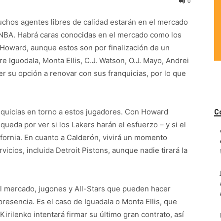
0
chos agentes libres de calidad estarán en el mercado
a NBA. Habrá caras conocidas en el mercado como los
Howard, aunque estos son por finalización de un
 Iguodala, Monta Ellis, C.J. Watson, O.J. Mayo, Andrei
er su opción a renovar con sus franquicias, por lo que
nquicias en torno a estos jugadores. Con Howard
C
eda por ver si los Lakers harán el esfuerzo – y si el
ifornia. En cuanto a Calderón, vivirá un momento
cios, incluida Detroit Pistons, aunque nadie tirará la
l mercado, jugones y All-Stars que pueden hacer
 presencia. Es el caso de Iguadala o Monta Ellis, que
rilenko intentará firmar su último gran contrato, así