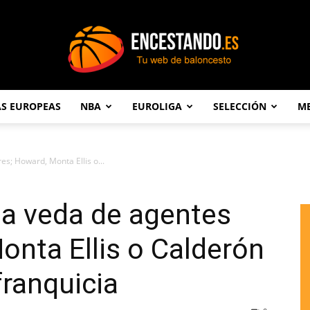
AS EUROPEAS
NBA
EUROLIGA
SELECCIÓN
ME
Encestando.es
es; Howard, Monta Ellis o...
la veda de agentes
onta Ellis o Calderón
ranquicia