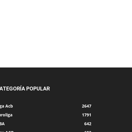
ATEGORÍA POPULAR
iga Acb
2647
roliga
1791
BA
642