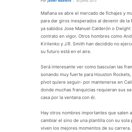
Por
Javier Maestro
-
30 junio 2013
Mañana se abre el mercado de fichajes y mu
para dar giros inesperados al devenir de l
ya sabidos Jose Manuel Calderón o Dwight 
contrato en vigor. Otros hombres como Andre
Kirilenko y J.R. Smith han decidido no ejerc
su futuro está en el aire.
Será interesante ver como basculan las fra
sonando muy fuerte para Houston Rockets, qu
pívot quiere seguir- por mantenerse en Cal
donde muchas franquicias requieran sus servi
casa por la ventana con él.
Hay otros nombres importantes que salen a
cambiar el sino de una plantilla con su sola
viven los mejores momentos de su carrera. Ki