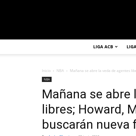
LIGA ACB
LIG
Inicio
NBA
Mañana se abre la veda de agentes libr
NBA
Mañana se abre 
libres; Howard, M
buscarán nueva f