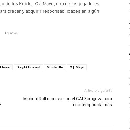
o de los Knicks. O.J Mayo, uno de los jugadores
tará crecer y adquirir responsabilidades en algún
Anuncios
lderón
Dwight Howard
Monta Ellis
O.J. Mayo
Artículo siguiente
Micheal Roll renueva con el CAI Zaragoza para
e
una temporada más