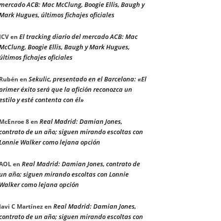
mercado ACB: Mac McClung, Boogie Ellis, Baugh y
Mark Hugues, últimos fichajes oficiales
El tracking diario del mercado ACB: Mac
JCV
en
McClung, Boogie Ellis, Baugh y Mark Hugues,
últimos fichajes oficiales
Sekulic, presentado en el Barcelona: «El
Rubén
en
primer éxito será que la afición reconozca un
estilo y esté contenta con él»
Real Madrid: Damian Jones,
McEnroe 8
en
contrato de un año; siguen mirando escoltas con
Lonnie Walker como lejana opción
Real Madrid: Damian Jones, contrato de
AOL
en
un año; siguen mirando escoltas con Lonnie
Walker como lejana opción
Real Madrid: Damian Jones,
Javi C Martínez
en
contrato de un año; siguen mirando escoltas con