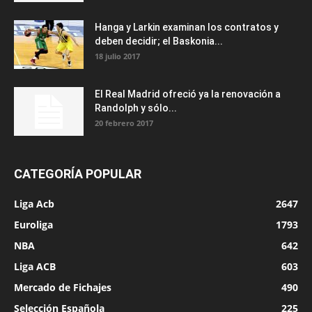
Hanga y Larkin examinan los contratos y
deben decidir; el Baskonia...
18 julio 2017
El Real Madrid ofreció ya la renovación a
Randolph y sólo...
20 febrero 2017
CATEGORÍA POPULAR
Liga Acb
2647
Euroliga
1793
NBA
642
Liga ACB
603
Mercado de Fichajes
490
Selección Española
225