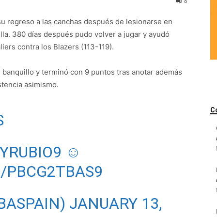
8
 su regreso a las canchas después de lesionarse en
lla. 380 días después pudo volver a jugar y ayudó
liers contra los Blazers (113-119).
l banquillo y terminó con 9 puntos tras anotar además
stencia asimismo.
C
S
YRUBIO9
☺️
M/PBCG2TBAS9
BASPAIN)
JANUARY 13,