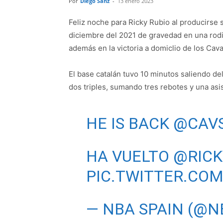
Por
Diego Sanz
-
13 enero 2023
Feliz noche para Ricky Rubio al producirse
diciembre del 2021 de gravedad en una rodi
además en la victoria a domiclio de los Cava
El base catalán tuvo 10 minutos saliendo de
dos triples, sumando tres rebotes y una asi
HE IS BACK
@CAV
HA VUELTO
@RICK
PIC.TWITTER.CO
— NBA SPAIN (@N