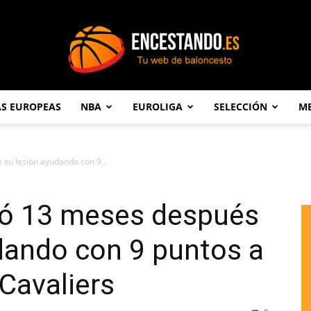
AS EUROPEAS
NBA
EUROLIGA
SELECCIÓN
ME
Encestando.es
 su lesión ayudando con 9...
vió 13 meses después
dando con 9 puntos a
 Cavaliers