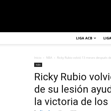
LIGA ACB
LIG
Inicio
NBA
Ricky Rubio volvió 13 meses después de
NBA
Ricky Rubio vol
de su lesión ayu
la victoria de los