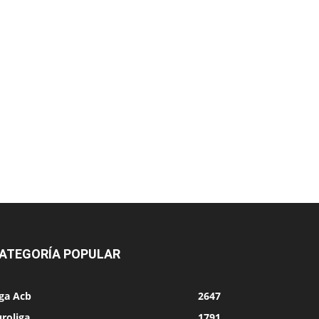
ATEGORÍA POPULAR
iga Acb
2647
roliga
1791