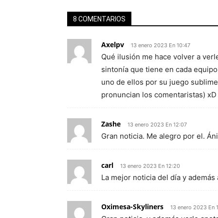
8 COMENTARIOS
Axelpv
13 enero 2023 En 10:47
Qué ilusión me hace volver a verle
sintonía que tiene en cada equipo
uno de ellos por su juego sublime.
pronuncian los comentaristas) xD
Zashe
13 enero 2023 En 12:07
Gran noticia. Me alegro por el. Án
carl
13 enero 2023 En 12:20
La mejor noticia del día y además 
Oximesa-Skyliners
13 enero 2023 En 