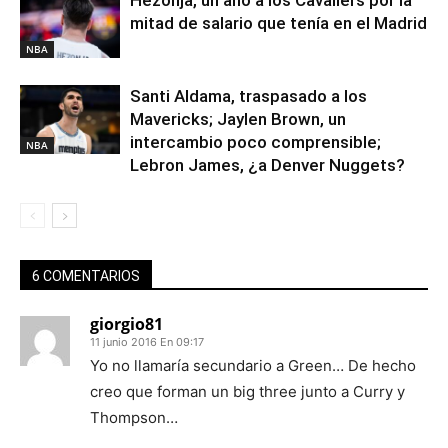
Hezonja, un año a los Cavaliers por la
mitad de salario que tenía en el Madrid
NBA
Santi Aldama, traspasado a los
Mavericks; Jaylen Brown, un
intercambio poco comprensible;
NBA
Lebron James, ¿a Denver Nuggets?
6 COMENTARIOS
giorgio81
11 junio 2016 En 09:17
Yo no llamaría secundario a Green… De hecho
creo que forman un big three junto a Curry y
Thompson…