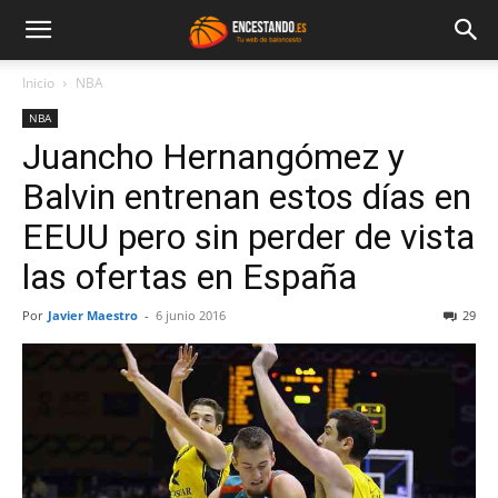
Inicio
NBA
NBA
Juancho Hernangómez y
Balvin entrenan estos días en
EEUU pero sin perder de vista
las ofertas en España
Por
Javier Maestro
-
6 junio 2016
29